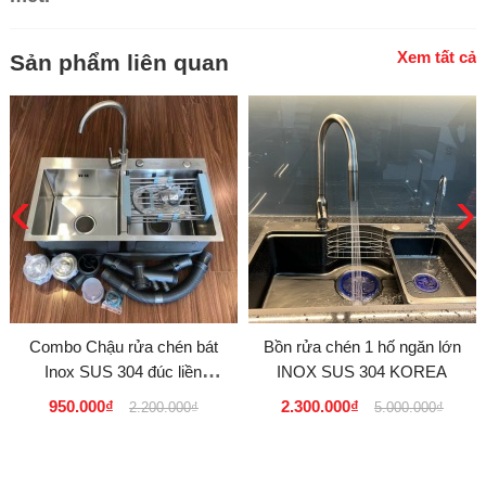
Xem tất cả
Sản phẩm liên quan
‹
›
Combo Chậu rửa chén bát
Bồn rửa chén 1 hố ngăn lớn
Inox SUS 304 đúc liền
INOX SUS 304 KOREA
nguyên khối Model 8245L D
950.000₫
2.300.000₫
2.200.000₫
5.000.000₫