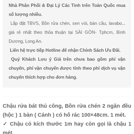
Nhà Phân Phối & Đại Lý Các Tỉnh trên Toàn Quốc mua
số lượng nhiều.
Lắp đặt TBVS, Bồn rửa chén, sen vòi, bàn cầu, lavabo...
giá rẻ nhất theo thỏa thuận tại SÀI GÒN- Tphcm, Bình
Dương, Long An.
Liên hệ trực tiếp Hotline để nhận Chính Sách Ưu Đãi.
Quý Khách Lưu ý Giá trên chưa bao gồm phí vận
chuyển, phí vận chuyển được tính theo phí dịch vụ vận
chuyển thích hợp cho đơn hàng.
Chậu rửa bát thủ công, Bồn rửa chén 2 ngăn đều
(hộc ) 1 bàn ( Cánh ) có hố rác 100×48cm. 1 mét.
✓ Chậu có kích thước 1m hay còn gọi là chậu 1
mét.