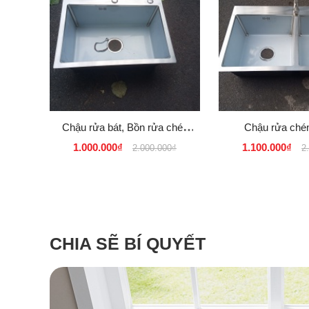
Chậu rửa bát, Bồn rửa chén
Chậu rửa ché
Sơn Hà INOX SUS 304 1
Sumik
1.000.000₫
1.100.000₫
2.000.000₫
2
ngăn, hố lớn 60×45, 50×45
cm
CHIA SẼ BÍ QUYẾT