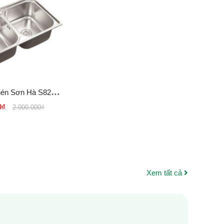
hén Sơn Hà S82D
304 2 ngăn, hộc
0₫
2.000.000₫
đều
Xem tất cả