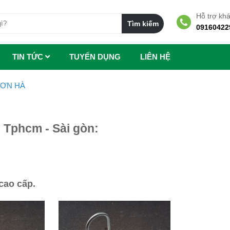
Hỗ trợ kh
09160422
TIN TỨC
TUYẾN DỤNG
LIÊN HỆ
SƠN HÀ
i Tphcm - Sài gòn:
cao cấp.