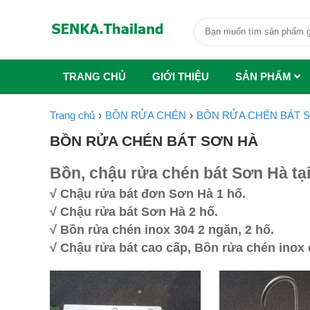
TRANG CHỦ
GIỚI THIỆU
SẢN PHẨM
Trang chủ
BỒN RỬA CHÉN
BỒN RỬA CHÉN BÁT 
BỒN RỬA CHÉN BÁT SƠN HÀ
Bồn, chậu rửa chén bát Sơn Hà tạ
√ Chậu rửa bát đơn Sơn Hà 1 hố.
√ Chậu rửa bát Sơn Hà 2 hố.
√ Bồn rửa chén inox 304 2 ngăn, 2 hố.
√ Chậu rửa bát cao cấp, Bồn rửa chén inox 