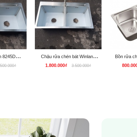
n 8245D
Chậu rửa chén bát Winland
Bồn rửa c
a
C61
Inox SUS 
1.800.000₫
800.00
.500.000₫
3.500.000₫