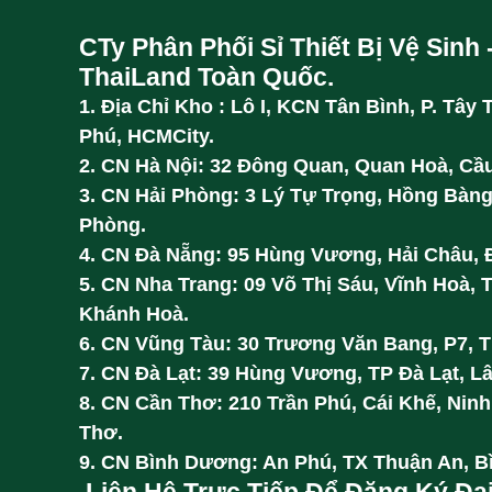
CTy Phân Phối Sỉ Thiết Bị Vệ Sinh 
ThaiLand Toàn Quốc.
1. Địa Chỉ Kho : Lô I, KCN Tân Bình, P. Tây 
Phú, HCMCity.
2. CN Hà Nội: 32 Đông Quan, Quan Hoà, Cầu
3. CN Hải Phòng: 3 Lý Tự Trọng, Hồng Bàng
Phòng.
4. CN Đà Nẵng: 95 Hùng Vương, Hải Châu, 
5. CN Nha Trang: 09 Võ Thị Sáu, Vĩnh Hoà, 
Khánh Hoà.
6. CN Vũng Tàu: 30 Trương Văn Bang, P7, 
7. CN Đà Lạt: 39 Hùng Vương, TP Đà Lạt, L
8. CN Cần Thơ: 210 Trần Phú, Cái Khế, Ninh
Thơ.
9. CN Bình Dương: An Phú, TX Thuận An, 