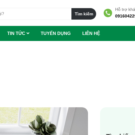
Hỗ trợ kh
09160422
TIN TỨC
TUYẾN DỤNG
LIÊN HỆ