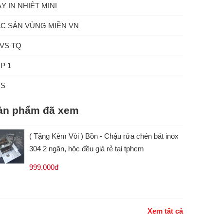
Y IN NHIỆT MINI
C SẢN VÙNG MIỀN VN
VS TQ
P 1
ĐS
ản phẩm đã xem
( Tặng Kèm Vòi ) Bồn - Chậu rửa chén bát inox
304 2 ngăn, hộc đều giá rẻ tại tphcm
999.000đ
Xem tất cả