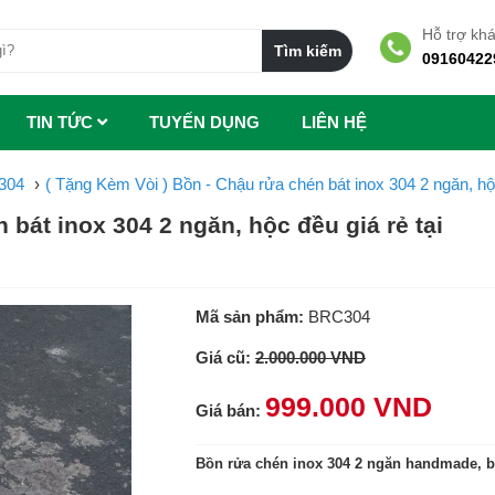
Hỗ trợ kh
09160422
TIN TỨC
TUYẾN DỤNG
LIÊN HỆ
304
( Tặng Kèm Vòi ) Bồn - Chậu rửa chén bát inox 304 2 ngăn, hộc
 bát inox 304 2 ngăn, hộc đều giá rẻ tại
Mã sản phẩm:
BRC304
Giá cũ:
2.000.000 VND
999.000 VND
Giá bán:
Bồn rửa chén inox 304 2 ngăn handmade, 