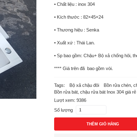
• Chất liệu : inox 304
• Kích thước : 82×45×24
• Thương hiệu : Senka
• Xuất xứ : Thái Lan.
• Sp bao gồm: Chậu+ Bộ xả chống hôi, t
**** Giá trên đã bao gồm vòi.
Tags:
Bộ xả chậu đôi
Bồn rửa chén, c
Bồn rửa bát, chậu rửa bát Inox 304 giá rẻ
Lượt xem: 9386
Số lượng
THÊM GIỎ HÀNG