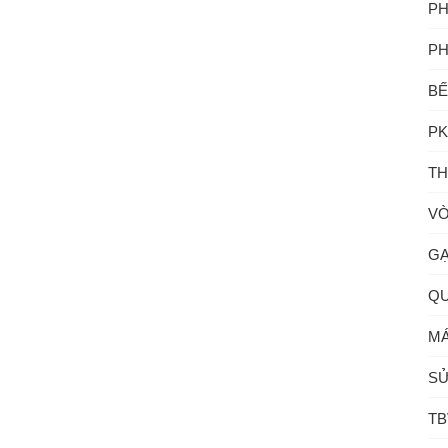
PH
PH
BẾ
PK
TH
VÒ
GẠ
QU
MÁ
SỬ
TB