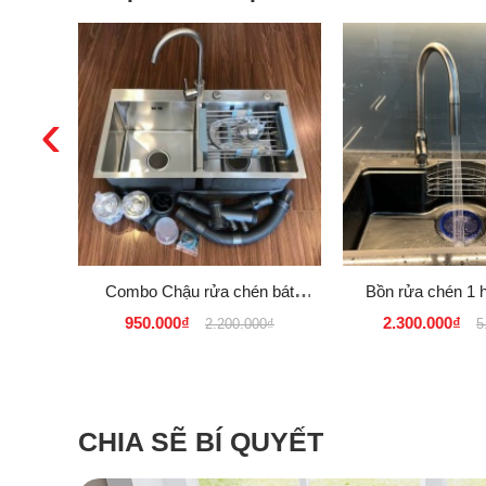
‹
Combo Chậu rửa chén bát
Bồn rửa chén 1 
Inox SUS 304 đúc liền nguyên
INOX SUS 30
950.000₫
2.300.000₫
2.200.000₫
5
khối Model 8245L D
CHIA SẼ BÍ QUYẾT