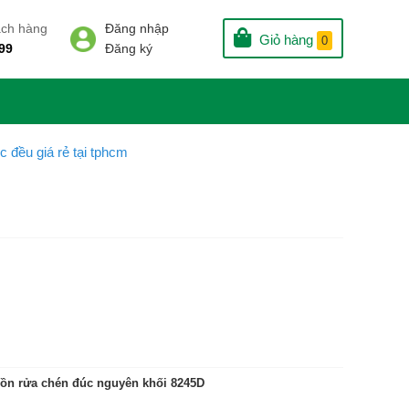
ách hàng
Đăng nhập
Giỏ hàng
0
99
Đăng ký
 đều giá rẻ tại tphcm
bồn rửa chén đúc nguyên khối 8245D