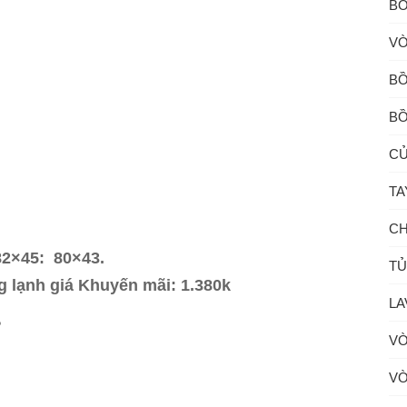
BỒ
VÒ
BỒ
BỒ
CỦ
TA
CH
82×45: 80×43.
TỦ
 lạnh giá Khuyến mãi: 1.380k
LA
?
VÒ
VÒ