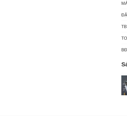
MÁ
ĐẶ
TB
TO
B
S