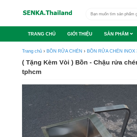
TRANG CHỦ
GIỚI THIỆU
SẢN PHẨM
Trang chủ
BỒN RỬA CHÉN
BỒN RỬA CHÉN INOX 
( Tặng Kèm Vòi ) Bồn - Chậu rửa chén
tphcm