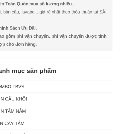
rên Toàn Quốc mua số lượng nhiều.
bàn cầu, lavabo... giá rẻ nhất theo thỏa thuận tại SÀI
Chính Sách Ưu Đãi.
ao gồm phí vận chuyển, phí vận chuyển được tính
hợp cho đơn hàng.
anh mục sản phẩm
OMBO TBVS
N CẦU KHỐI
N TẮM NẰM
N CÂY TẮM