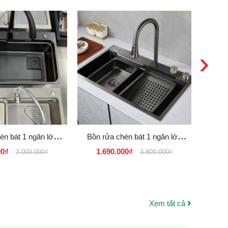
›
én bát 1 ngăn lớn
Bồn rửa chén bát 1 ngăn lớn
Bồn r
Konox
liền vòi KOREA Inox SUS 304
lớn 
00₫
1.690.000₫
1.
3.000.000₫
3.800.000₫
Nano Đen - Xám
Xem tất cả