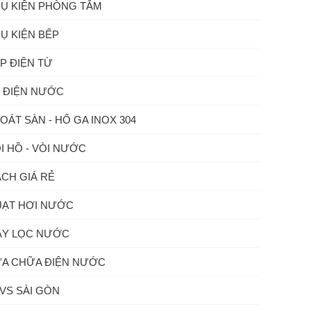
Ụ KIỆN PHÒNG TẮM
Ụ KIỆN BẾP
P ĐIỆN TỪ
 ĐIỆN NƯỚC
OÁT SÀN - HỐ GA INOX 304
I HỒ - VÒI NƯỚC
CH GIÁ RẺ
ẠT HƠI NƯỚC
Y LỌC NƯỚC
A CHỮA ĐIỆN NƯỚC
VS SÀI GÒN