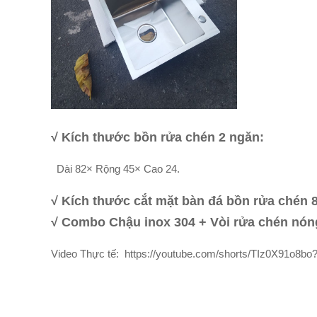
√ Kích thước bồn rửa chén 2 ngăn:
Dài 82× Rộng 45× Cao 24.
√ Kích thước cắt mặt bàn đá bồn rửa chén 
√ Combo Chậu inox 304 + Vòi rửa chén nóng
Video Thực tế: https://youtube.com/shorts/TIz0X91o8bo