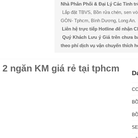
Nhà Phân Phối & Đại Lý Các Tỉnh t
Lắp đặt TBVS, Bồn rửa chén, sen vòi, 
GÒN- Tphcm, Bình Dương, Long An.
Liên hệ trực tiếp Hotline để nhận 
Quý Khách Lưu ý Giá trên chưa b
theo phí dịch vụ vận chuyển thích 
 2 ngăn KM giá rẻ tại tphcm
D
C
BỒ
BỒ
SE