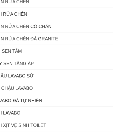
N RỬA CHÉN
I RỬA CHÉN
N RỬA CHÉN CÓ CHÂN
N RỬA CHÉN ĐÁ GRANITE
 SEN TẮM
Y SEN TĂNG ÁP
ẬU LAVABO SỨ
 CHẬU LAVABO
VABO ĐÁ TỰ NHIÊN
I LAVABO
I XỊT VỆ SINH TOILET