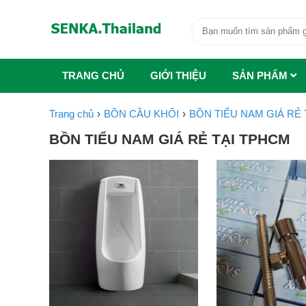
TRANG CHỦ
GIỚI THIỆU
SẢN PHẨM
Trang chủ
BỒN CẦU KHỐI
BỒN TIỂU NAM GIÁ RẺ
BỒN TIỂU NAM GIÁ RẺ TẠI TPHCM