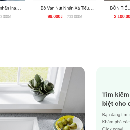
nhấn Inax,
Bộ Van Nút Nhấn Xả Tiểu
BỒN TIỂ
acera giá rẻ
Nam Inox
CAO CẤ
99.000₫
2.100.0
0.000₫
200.000₫
cm
Tìm kiếm
biệt cho
Bạn đang tìm 
Khám phá các 
Click ngay!