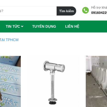
Hỗ trợ kh
09160422
TIN TỨC
TUYẾN DỤNG
LIÊN HỆ
 TẠI TPHCM