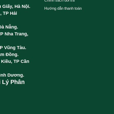
Chính sách đổi trả
 Giấy, Hà Nội.
Hướng dẫn thanh toán
, TP Hải
Đà Nẵng.
TP Nha Trang,
TP Vũng Tàu.
âm Đồng.
 Kiều, TP Cần
Bình Dương.
i Lý Phân