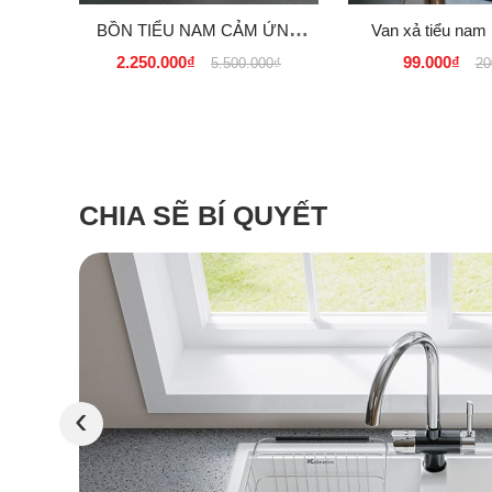
BỒN TIỂU NAM CẢM ỨNG
Van xả tiểu nam 
ĐẶT SÀN GIÁ RẺ TẠI
Casaer, Toto, Vigl
2.250.000₫
99.000₫
5.500.000₫
20
TPHCM 2.200K
tại Tph
CHIA SẼ BÍ QUYẾT
‹