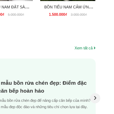
U NAM ĐẶT SÀN
BỒN TIỂU NAM CẢM ỨNG
P GIÁ RẺ TẠI
TREO TƯỜNG GIÁ RẺ TẠI
00₫
1.500.000₫
5.000.000₫
3.000.000₫
TPHCM
TPHCM
Xem tất cả
 mẫu bồn rửa chén đẹp: Điểm đặc
 căn bếp hoàn hảo
›
mẫu bồn rửa chén đẹp để nâng cấp căn bếp của mình?
mẫu đẹp độc đáo và những tiêu chí chọn lựa tại đây.