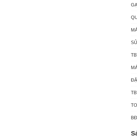
GẠ
QU
MÁ
SỬ
TB
MÁ
ĐẶ
TB
TO
B
S