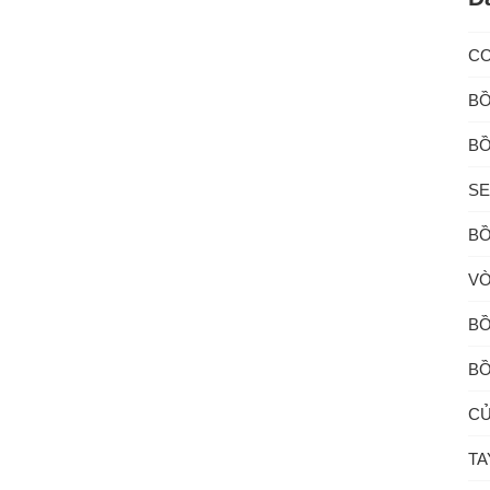
C
BỒ
BỒ
SE
BỒ
VÒ
BỒ
BỒ
CỦ
TA