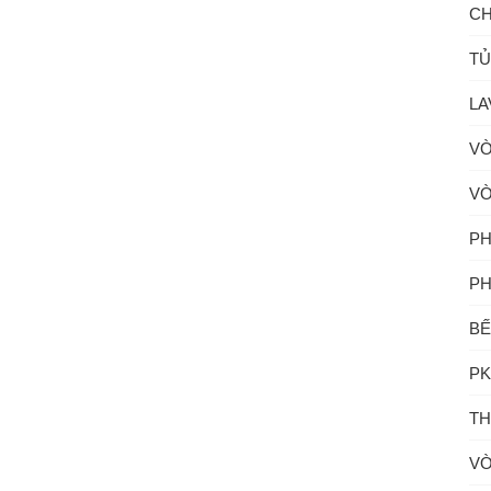
CH
TỦ
LA
VÒ
VÒ
PH
PH
BẾ
PK
TH
VÒ