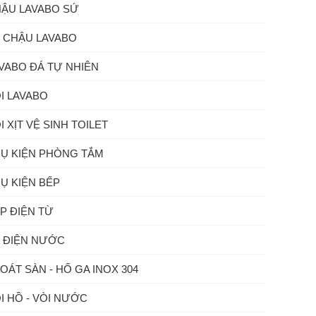
ẬU LAVABO SỨ
 CHẬU LAVABO
VABO ĐÁ TỰ NHIÊN
I LAVABO
I XỊT VỆ SINH TOILET
Ụ KIỆN PHÒNG TẮM
Ụ KIỆN BẾP
P ĐIỆN TỪ
 ĐIỆN NƯỚC
OÁT SÀN - HỐ GA INOX 304
I HỒ - VÒI NƯỚC