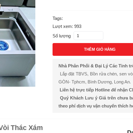
Tags:
Lượt xem: 993
Số lượng
THÊM GIỎ HÀNG
Nhà Phân Phối & Đại Lý Các Tỉnh t
Lắp đặt TBVS, Bồn rửa chén, sen vòi, 
GÒN- Tphcm, Bình Dương, Long An.
Liên hệ trực tiếp Hotline để nhận 
Quý Khách Lưu ý Giá trên chưa b
theo phí dịch vụ vận chuyển thích 
 Vòi Thác Xám
D