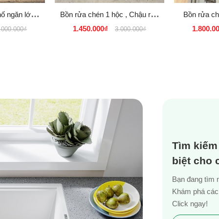
hố ngăn lớn
Bồn rửa chén 1 hộc , Chậu rửa
Bồn rửa ch
4 KOREA
bát 1 hố ngăn lớn loại to Hàn
1.450.000₫
1.800.0
.000.000₫
3.000.000₫
Quốc
Tìm kiếm
biệt cho
Bạn đang tìm 
Khám phá các 
Click ngay!