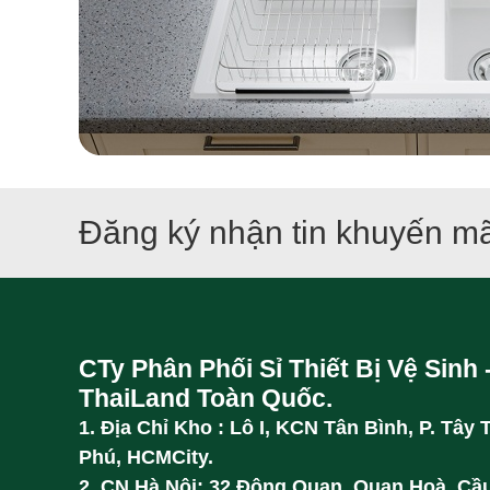
Đăng ký nhận tin khuyến mã
CTy Phân Phối Sỉ Thiết Bị Vệ Sinh 
ThaiLand Toàn Quốc.
1. Địa Chỉ Kho : Lô I, KCN Tân Bình, P. Tây 
Phú, HCMCity.
2. CN Hà Nội: 32 Đông Quan, Quan Hoà, Cầu