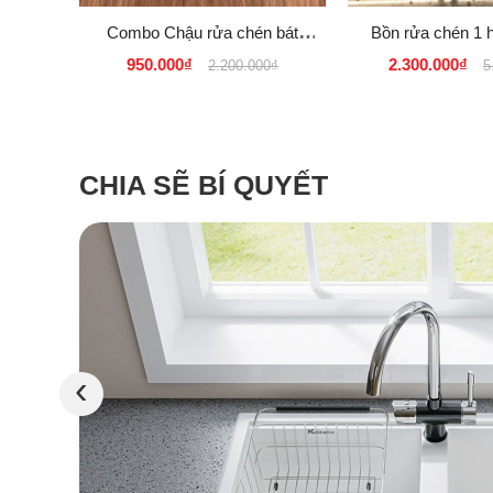
Combo Chậu rửa chén bát
Bồn rửa chén 1 
Inox SUS 304 đúc liền nguyên
INOX SUS 30
950.000₫
2.300.000₫
2.200.000₫
5
khối Model 8245L D
CHIA SẼ BÍ QUYẾT
‹