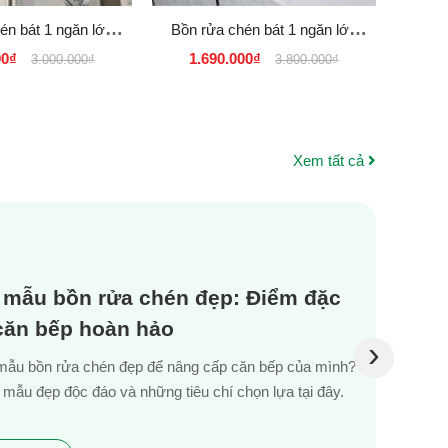
én bát 1 ngăn lớn
Bồn rửa chén bát 1 ngăn lớn
Bồn r
Konox
liền vòi KOREA Inox SUS 304
lớn 
00₫
1.690.000₫
1.
3.000.000₫
3.800.000₫
Nano Đen - Xám
Xem tất cả
 mẫu bồn rửa chén đẹp: Điểm đặc
 căn bếp hoàn hảo
›
mẫu bồn rửa chén đẹp để nâng cấp căn bếp của mình?
mẫu đẹp độc đáo và những tiêu chí chọn lựa tại đây.