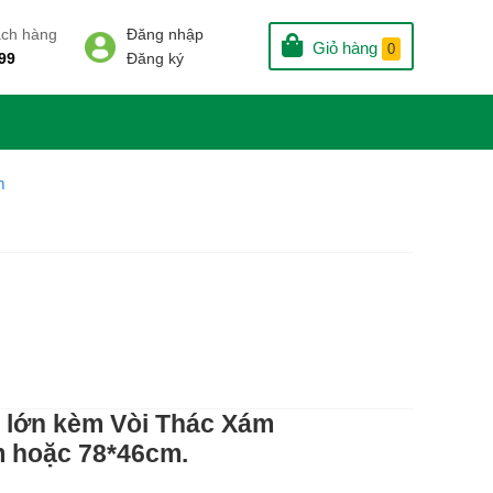
ách hàng
Đăng nhập
Giỏ hàng
0
99
Đăng ký
m
n lớn kèm Vòi Thác Xám
m hoặc 78*46cm.