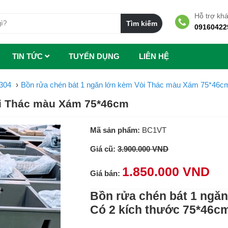
Hỗ trợ kh
09160422
TIN TỨC
TUYẾN DỤNG
LIÊN HỆ
304
Bồn rửa chén bát 1 ngăn lớn kèm Vòi Thác màu Xám 75*46c
òi Thác màu Xám 75*46cm
Mã sản phẩm:
BC1VT
Giá cũ:
3.900.000 VND
1.850.000 VND
Giá bán:
Bồn rửa chén bát 1 ngă
Có 2 kích thước 75*46c