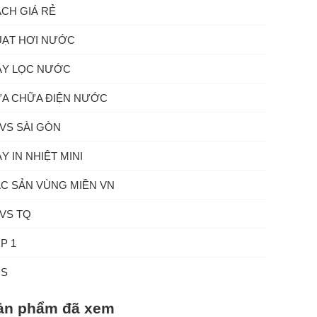
CH GIÁ RẺ
ẠT HƠI NƯỚC
Y LỌC NƯỚC
A CHỮA ĐIỆN NƯỚC
VS SÀI GÒN
Y IN NHIỆT MINI
C SẢN VÙNG MIỀN VN
VS TQ
P 1
ĐS
ản phẩm đã xem