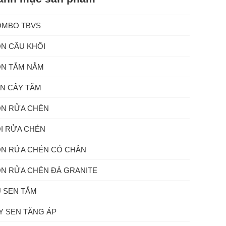
OMBO TBVS
N CẦU KHỐI
N TẮM NẰM
N CÂY TẮM
N RỬA CHÉN
I RỬA CHÉN
N RỬA CHÉN CÓ CHÂN
N RỬA CHÉN ĐÁ GRANITE
 SEN TẮM
Y SEN TĂNG ÁP