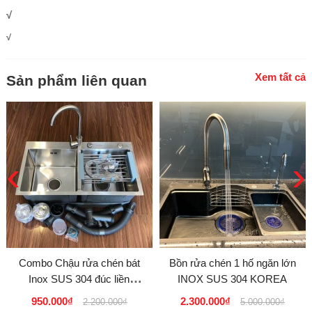
​​​​​​√
√
Xem tất cả
Sản phẩm liên quan
‹
›
Combo Chậu rửa chén bát
Bồn rửa chén 1 hố ngăn lớn
Inox SUS 304 đúc liền
INOX SUS 304 KOREA
nguyên khối Model 8245L D
950.000₫
2.300.000₫
2.200.000₫
5.000.000₫