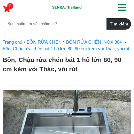
0
Trang chủ
BỒN RỬA CHÉN
BỒN RỬA CHÉN INOX 304
Bồn, Chậu rửa chén bát 1 hố lớn 80, 90 cm kèm vòi Thác, vòi rút
Bồn, Chậu rửa chén bát 1 hố lớn 80, 90
cm kèm vòi Thác, vòi rút