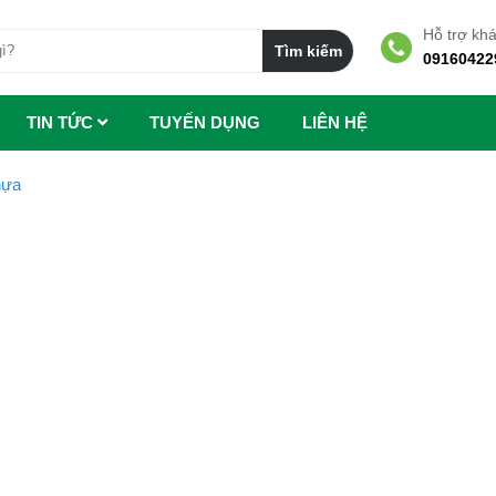
Hỗ trợ kh
09160422
TIN TỨC
TUYẾN DỤNG
LIÊN HỆ
hựa