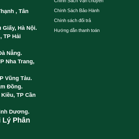
Chính Sách Vận chuyển
Chính Sách Bảo Hành
Thạnh , Tân
Chính sách đổi trả
 Giấy, Hà Nội.
Hướng dẫn thanh toán
, TP Hải
Đà Nẵng.
TP Nha Trang,
TP Vũng Tàu.
âm Đồng.
 Kiều, TP Cần
Bình Dương.
i Lý Phân