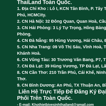
ThaiLand Toàn Quốc.
1. Địa Chỉ Kho : Lô I, KCN Tân Bình, P. Tây 
Phú, HCMCity.
2. CN Hà Nội: 32 Đông Quan, Quan Hoà, Cầu
3. CN Hải Phòng: 3 Lý Tự Trọng, Hồng Bàng
Phòng.
4. CN Đà Nẵng: 95 Hùng Vương, Hải Châu, 
5. CN Nha Trang: 09 Võ Thị Sáu, Vĩnh Hoà, 
Khánh Hoà.
6. CN Vũng Tàu: 30 Trương Văn Bang, P7, 
7. CN Đà Lạt: 39 Hùng Vương, TP Đà Lạt, L
8. CN Cần Thơ: 210 Trần Phú, Cái Khế, Ninh
Thơ.
9. CN Bình Dương: An Phú, TX Thuận An, 
Liên Hệ Trực Tiếp Để Đăng Ký Đạ
Phối Trên Toàn Quốc.
- E-mail: Khothietbivesinhthailand@gmail.com