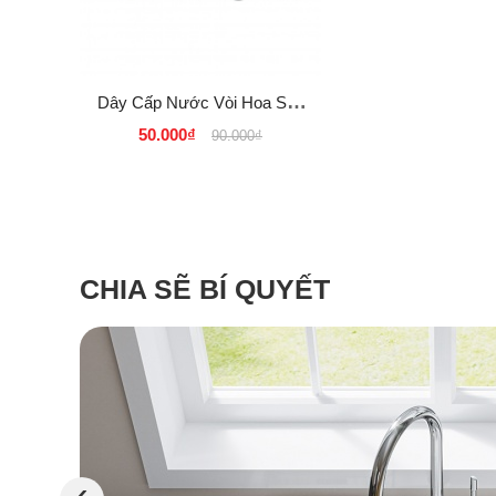
Dây Cấp Nước Vòi Hoa Sen
Tắm, Dây Xịt Vệ Sinh INOX
50.000₫
90.000₫
SUS 304 Tphcm
CHIA SẼ BÍ QUYẾT
‹