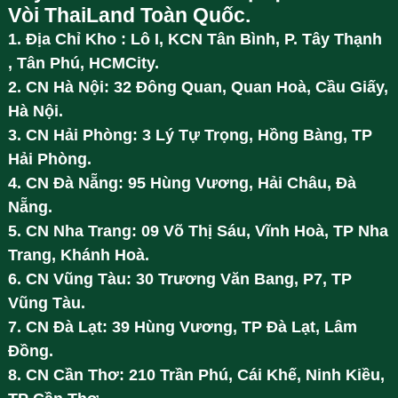
Vòi ThaiLand Toàn Quốc.
1. Địa Chỉ Kho : Lô I, KCN Tân Bình, P. Tây Thạnh
, Tân Phú, HCMCity.
2. CN Hà Nội: 32 Đông Quan, Quan Hoà, Cầu Giấy,
Hà Nội.
3. CN Hải Phòng: 3 Lý Tự Trọng, Hồng Bàng, TP
Hải Phòng.
4. CN Đà Nẵng: 95 Hùng Vương, Hải Châu, Đà
Nẵng.
5. CN Nha Trang: 09 Võ Thị Sáu, Vĩnh Hoà, TP Nha
Trang, Khánh Hoà.
6. CN Vũng Tàu: 30 Trương Văn Bang, P7, TP
Vũng Tàu.
7. CN Đà Lạt: 39 Hùng Vương, TP Đà Lạt, Lâm
Đồng.
8. CN Cần Thơ: 210 Trần Phú, Cái Khế, Ninh Kiều,