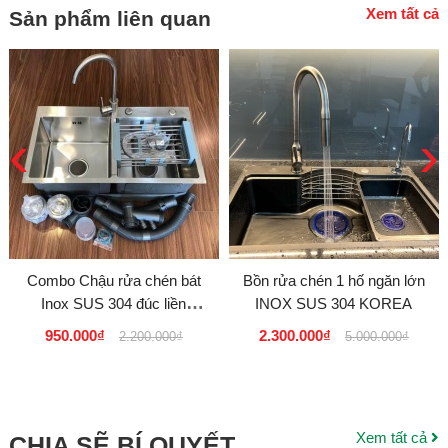
Xem tất cả
Sản phẩm liên quan
‹
›
Combo Chậu rửa chén bát
Bồn rửa chén 1 hố ngăn lớn
Inox SUS 304 đúc liền
INOX SUS 304 KOREA
nguyên khối Model 8245L D
950.000₫
2.300.000₫
2.200.000₫
5.000.000₫
Xem tất cả
CHIA SẼ BÍ QUYẾT