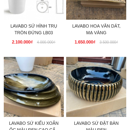
LAVABO SỨ HÌNH TRỤ
LAVABO HOA VĂN DÁT,
TRÒN ĐỨNG LB03
MẠ VÀNG
2.100.000₫
1.650.000₫
4.000.000₫
3.500.000₫
LAVABO SỨ KIỂU XOẮN
LAVABO SỨ ĐẶT BÀN
ỐC MÀU ĐEN CAO CẤP
MÀU ĐEN