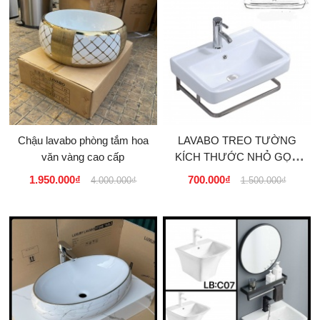
Chậu lavabo phòng tắm hoa
LAVABO TREO TƯỜNG
văn vàng cao cấp
KÍCH THƯỚC NHỎ GỌN
CHO NHÀ PHỐ TẠI
1.950.000₫
700.000₫
4.000.000₫
1.500.000₫
TPHCM, HÀ NỘI, ĐÀ
NẴNG, CẦN...