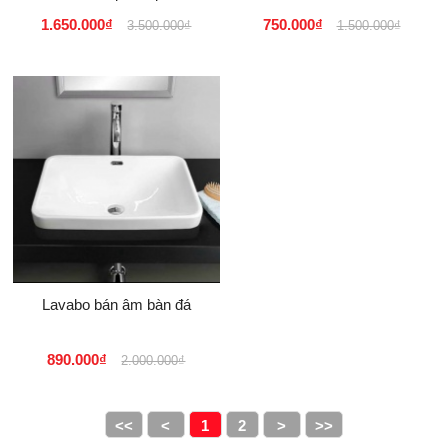
CHO NHÀ PHỐ TẠI
1.650.000₫
750.000₫
3.500.000₫
1.500.000₫
TPHCM, HÀ NỘI, ĐÀ
NẴNG, CẦN...
Lavabo bán âm bàn đá
890.000₫
2.000.000₫
<<
<
1
2
>
>>