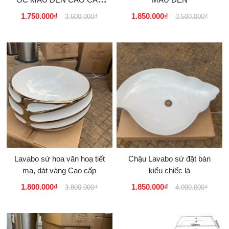
ĐẶT BÀN
1.750.000₫
1.850.000₫
3.600.000₫
3.500.000₫
Lavabo sứ hoa văn hoạ tiết
Chậu Lavabo sứ đặt bàn
mạ, dát vàng Cao cấp
kiểu chiếc lá
1.800.000₫
1.850.000₫
3.800.000₫
4.000.000₫