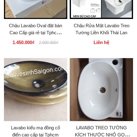
Chậu Lavabo Oval đặt bàn
Chậu Rửa Mặt Lavabo Treo
Cao Cấp giá rẻ tại Tphcm,
Tường Liền Khối Thái Lan
Hà Nội, Đà Nẵng, Đà Lạt,
1.450.000₫
Liên hệ
2.000.000₫
Phú...
Lavabo kiểu mạ đồng cổ
LAVABO TREO TƯỜNG
điển cao cấp tại Tphcm
KÍCH THƯỚC NHỎ GỌN