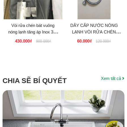
Vòi rửa chén bát vuông
DÂY CẤP NƯỚC NÓNG
nóng lạnh tăng áp Inox 304
LẠNH VÒI RỬA CHÉN
Cao cấp K118 giá rẻ tại
BÁT, VÒI LAVABO INOX
430.000₫
60.000₫
900.000₫
120.000₫
tphcm 40...
304 CAO CẤP
Xem tất cả
CHIA SẼ BÍ QUYẾT