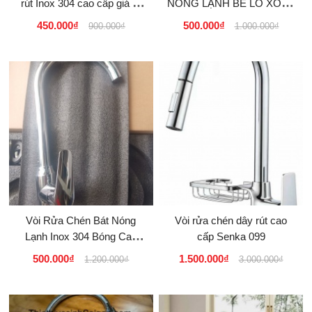
rút Inox 304 cao cấp giá rẻ
NÓNG LẠNH BẺ LÒ XOAY
tại Tphcm 380k
360 ĐỘ
450.000₫
500.000₫
900.000₫
1.000.000₫
Vòi Rửa Chén Bát Nóng
Vòi rửa chén dây rút cao
Lạnh Inox 304 Bóng Cao
cấp Senka 099
Cấp KM Giá Rẻ Toàn Quốc
500.000₫
1.500.000₫
1.200.000₫
3.000.000₫