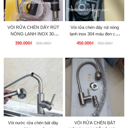
VÒI RỬA CHÉN DÂY RÚT
Vòi rửa chén dây rút nóng
NÓNG LẠNH INOX 304
lạnh inox 304 màu đen cao
MÀU ĐEN GIÁ RẺ, BÁN
cấp Thái Lan
390.000₫
450.000₫
800.000₫
900.000₫
TẠI QUẬN TÂN PHÚ, T...
Vòi nước rửa chén bát dây
VÒI RỬA CHÉN BÁT