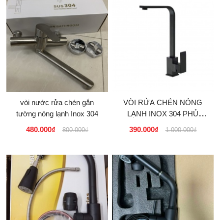
vòi nước rửa chén gắn
VÒI RỬA CHÉN NÓNG
tường nóng lạnh Inox 304
LẠNH INOX 304 PHỦ
NANO MÀU ĐEN
480.000₫
390.000₫
800.000₫
1.000.000₫