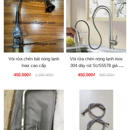
Vòi rửa chén bát nóng lạnh
Vòi rửa chén nóng lạnh inox
Inax cao cấp
304 dây rút SUS5578 giá rẻ
tại Tphcm 350k
450.000₫
450.000₫
1.000.000₫
800.000₫