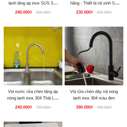
lạnh tăng áp inox SUS 304
hãng - Thiết bị vệ sinh Sài
EL-T012 giá rẻ tại tphcm
Gòn
240.000₫
230.000₫
600.000₫
500.000₫
220K
Vòi nước rửa chén tăng áp
Vòi rửa chén dây rút nóng
nóng lạnh inox 304 Thái Lan
lạnh inox 304 màu đen
K569 220K
240.000₫
390.000₫
700.000₫
900.000₫