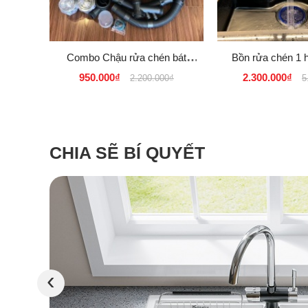
Combo Chậu rửa chén bát
Bồn rửa chén 1 
Inox SUS 304 đúc liền nguyên
INOX SUS 30
950.000₫
2.300.000₫
2.200.000₫
5
khối Model 8245L D
CHIA SẼ BÍ QUYẾT
‹