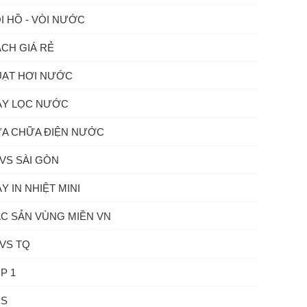
I HỒ - VÒI NƯỚC
CH GIÁ RẺ
ẠT HƠI NƯỚC
Y LỌC NƯỚC
A CHỮA ĐIỆN NƯỚC
VS SÀI GÒN
Y IN NHIỆT MINI
C SẢN VÙNG MIỀN VN
VS TQ
P 1
ĐS