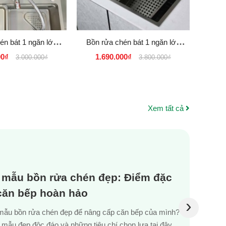
én bát 1 ngăn lớn
Bồn rửa chén bát 1 ngăn lớn
Bồn r
Konox
liền vòi KOREA Inox SUS 304
lớn 
00₫
1.690.000₫
1.
3.000.000₫
3.800.000₫
Nano Đen - Xám
Xem tất cả
 mẫu bồn rửa chén đẹp: Điểm đặc
 căn bếp hoàn hảo
›
mẫu bồn rửa chén đẹp để nâng cấp căn bếp của mình?
mẫu đẹp độc đáo và những tiêu chí chọn lựa tại đây.