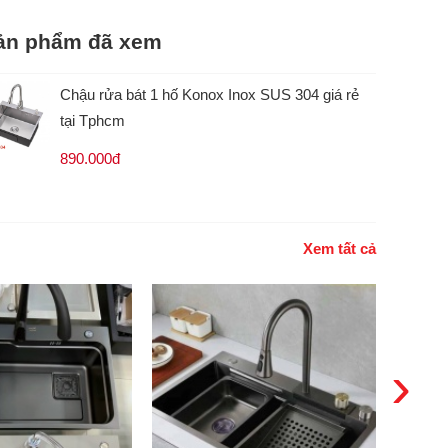
ản phẩm đã xem
Chậu rửa bát 1 hố Konox Inox SUS 304 giá rẻ
tại Tphcm
890.000đ
Xem tất cả
›