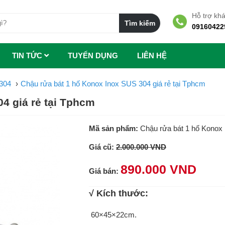
Hỗ trợ kh
09160422
TIN TỨC
TUYẾN DỤNG
LIÊN HỆ
304
Chậu rửa bát 1 hố Konox Inox SUS 304 giá rẻ tại Tphcm
4 giá rẻ tại Tphcm
Mã sản phẩm:
Chậu rửa bát 1 hố Konox 
Giá cũ:
2.000.000 VND
890.000 VND
Giá bán:
√ Kích thước:
60×45×22cm.