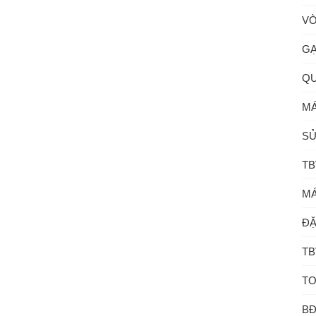
VÒ
GẠ
QU
MÁ
SỬ
TB
MÁ
ĐẶ
TB
TO
B