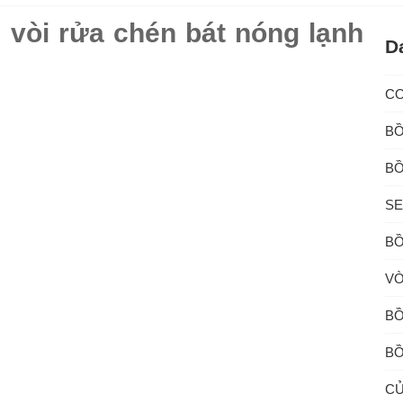
vòi rửa chén bát nóng lạnh
D
C
BỒ
BỒ
SE
BỒ
VÒ
BỒ
BỒ
CỦ