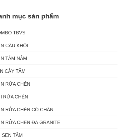
anh mục sản phẩm
OMBO TBVS
N CẦU KHỐI
N TẮM NẰM
N CÂY TẮM
N RỬA CHÉN
I RỬA CHÉN
N RỬA CHÉN CÓ CHÂN
N RỬA CHÉN ĐÁ GRANITE
 SEN TẮM