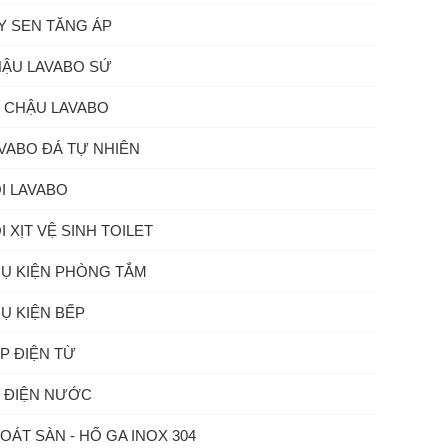
Y SEN TĂNG ÁP
ẬU LAVABO SỨ
 CHẬU LAVABO
VABO ĐÁ TỰ NHIÊN
I LAVABO
I XỊT VỆ SINH TOILET
Ụ KIỆN PHÒNG TẮM
Ụ KIỆN BẾP
P ĐIỆN TỪ
 ĐIỆN NƯỚC
OÁT SÀN - HỐ GA INOX 304