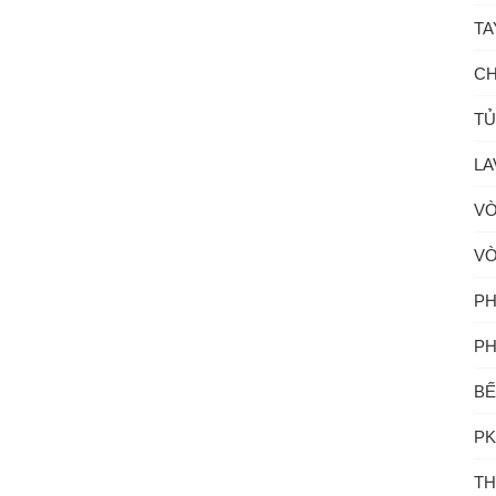
TA
CH
TỦ
LA
VÒ
VÒ
PH
PH
BẾ
PK
TH