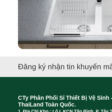
Đăng ký nhận tin khuyến mã
CTy Phân Phối Sỉ Thiết Bị Vệ Sinh 
ThaiLand Toàn Quốc.
1. Địa Chỉ Kho : Lô I, KCN Tân Bình, P. Tây 