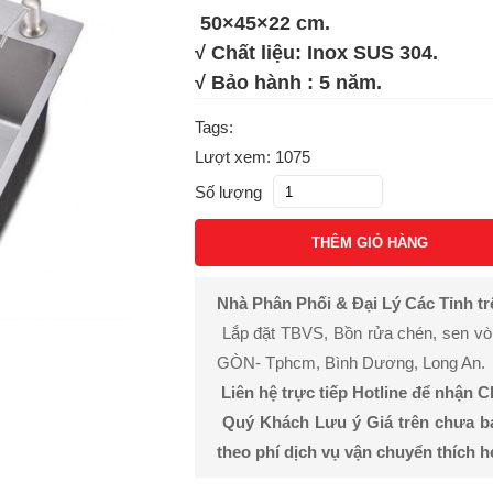
50×45×22 cm.
√ Chất liệu: Inox SUS 304.
√ Bảo hành : 5 năm.
Tags:
Lượt xem: 1075
Số lượng
THÊM GIỎ HÀNG
Nhà Phân Phối & Đại Lý Các Tỉnh t
Lắp đặt TBVS, Bồn rửa chén, sen vòi, 
GÒN- Tphcm, Bình Dương, Long An.
Liên hệ trực tiếp Hotline để nhận 
Quý Khách Lưu ý Giá trên chưa b
theo phí dịch vụ vận chuyển thích 