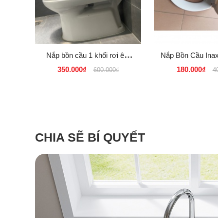
Nắp bồn cầu 1 khối rơi êm
Nắp Bồn Cầu Inax,
Inax 969 VN
Ceasar, Toto, HC,
350.000₫
180.000₫
600.000₫
4
Dolacera, Kasani
CHIA SẼ BÍ QUYẾT