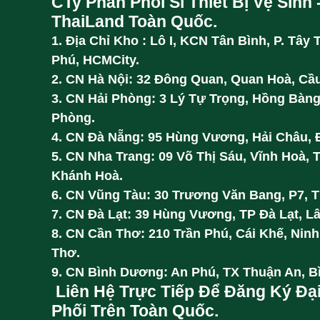
CTy Phân Phối Sỉ Thiết Bị Vệ Sinh 
ThaiLand Toàn Quốc.
1. Địa Chỉ Kho : Lô I, KCN Tân Bình, P. Tây 
Phú, HCMCity.
2. CN Hà Nội: 32 Đông Quan, Quan Hoà, Cầu
3. CN Hải Phòng: 3 Lý Tự Trọng, Hồng Bàng
Phòng.
4. CN Đà Nẵng: 95 Hùng Vương, Hải Châu, 
5. CN Nha Trang: 09 Võ Thị Sáu, Vĩnh Hoà, 
Khánh Hoà.
6. CN Vũng Tàu: 30 Trương Văn Bang, P7, 
7. CN Đà Lạt: 39 Hùng Vương, TP Đà Lạt, L
8. CN Cần Thơ: 210 Trần Phú, Cái Khế, Ninh
Thơ.
9. CN Bình Dương: An Phú, TX Thuận An, 
Liên Hệ Trực Tiếp Để Đăng Ký Đạ
Phối Trên Toàn Quốc.