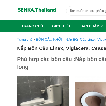
TRANG CHỦ
GIỚI THIỆU
SẢN PHẨM
Trang chủ
BỒN CẦU KHỐI
Nắp Bồn Cầu Linax, Viglac
Nắp Bồn Cầu Linax, Viglacera, Ceasar
Phù hợp các bồn cầu :Nắp bồn cầu 
long