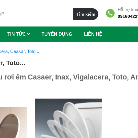
Hỗ trợ kh
09160422
TIN TỨC
TUYẾN DỤNG
LIÊN HỆ
era, Ceasar, Toto...
, Toto...
rơi êm Casaer, Inax, Vigalacera, Toto, 