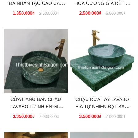
ĐÁ NHÂN TẠO CAO CẤP
HOA CƯƠNG GIÁ RẺ TẠI
GIÁ RẺ TẠITẠI TPHCM,
TPHCM, HÀ NỘI, ĐÀ
1.350.000₫
2.500.000₫
2.500.000₫
6.000.000₫
HÀ NỘI, HẢI PHÒ...
NẴNG, ĐÀ LẠT, PHÚ...
CỬA HÀNG BÁN CHẬU
CHẬU RỬA TAY LAVABO
LAVABO TỰ NHIÊN GIÁ
ĐÁ TỰ NHIÊN ĐẶT BÀN
RẺ TẠI TPHCM
GIÁ RẺ TẠI TPHCM - MÀU
3.350.000₫
3.500.000₫
7.000.000₫
7.000.000₫
XANH NGỌC