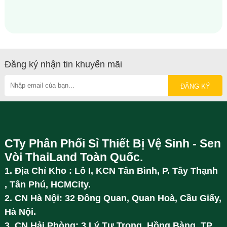
Đăng ký nhận tin khuyến mãi
CTy Phân Phối Sỉ Thiết Bị Vệ Sinh - Sen
Vòi ThaiLand Toàn Quốc.
1. Địa Chỉ Kho : Lô I, KCN Tân Bình, P. Tây Thạnh
, Tân Phú, HCMCity.
2. CN Hà Nội: 32 Đông Quan, Quan Hoà, Cầu Giấy,
Hà Nội.
3. CN Hải Phòng: 3 Lý Tự Trọng, Hồng Bàng, TP