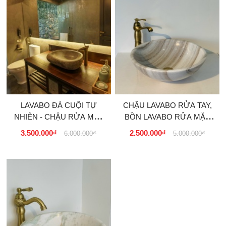
LAVABO ĐÁ CUỘI TỰ
CHẬU LAVABO RỬA TAY,
NHIÊN - CHẬU RỬA MẶT
BỒN LAVABO RỬA MẶT
NGOÀI TRỜI CHO QUÁN
ĐÁ TỰ NHIÊN GIÁ SỈ TẠI
3.500.000₫
2.500.000₫
6.000.000₫
5.000.000₫
CÀ PHÊ, RESORT
SÀI GÒN TPHCM