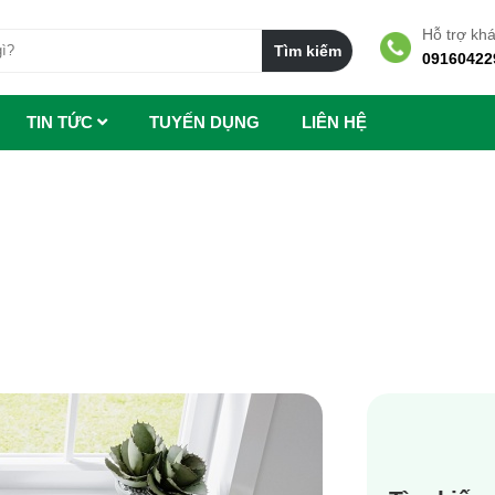
Hỗ trợ kh
09160422
TIN TỨC
TUYẾN DỤNG
LIÊN HỆ