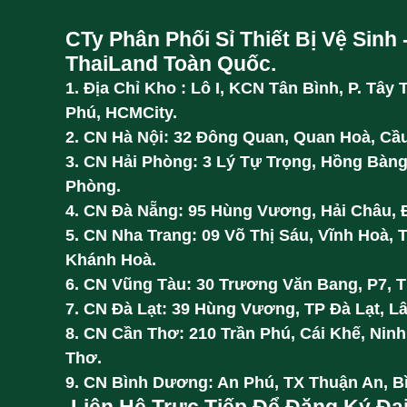
CTy Phân Phối Sỉ Thiết Bị Vệ Sinh 
ThaiLand Toàn Quốc.
1. Địa Chỉ Kho : Lô I, KCN Tân Bình, P. Tây 
Phú, HCMCity.
2. CN Hà Nội: 32 Đông Quan, Quan Hoà, Cầu
3. CN Hải Phòng: 3 Lý Tự Trọng, Hồng Bàng
Phòng.
4. CN Đà Nẵng: 95 Hùng Vương, Hải Châu, 
5. CN Nha Trang: 09 Võ Thị Sáu, Vĩnh Hoà, 
Khánh Hoà.
6. CN Vũng Tàu: 30 Trương Văn Bang, P7, 
7. CN Đà Lạt: 39 Hùng Vương, TP Đà Lạt, L
8. CN Cần Thơ: 210 Trần Phú, Cái Khế, Ninh
Thơ.
9. CN Bình Dương: An Phú, TX Thuận An, 