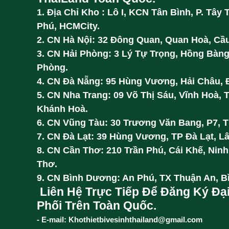
1. Địa Chỉ Kho : Lô I, KCN Tân Bình, P. Tây 
Phú, HCMCity.
2. CN Hà Nội: 32 Đông Quan, Quan Hoà, Cầu
3. CN Hải Phòng: 3 Lý Tự Trọng, Hồng Bàng
Phòng.
4. CN Đà Nẵng: 95 Hùng Vương, Hải Châu, 
5. CN Nha Trang: 09 Võ Thị Sáu, Vĩnh Hoà, 
Khánh Hoà.
6. CN Vũng Tàu: 30 Trương Văn Bang, P7, 
7. CN Đà Lạt: 39 Hùng Vương, TP Đà Lạt, L
8. CN Cần Thơ: 210 Trần Phú, Cái Khế, Ninh
Thơ.
9. CN Bình Dương: An Phú, TX Thuận An, 
Liên Hệ Trực Tiếp Để Đăng Ký Đạ
Phối Trên Toàn Quốc.
- E-mail: Khothietbivesinhthailand@gmail.com