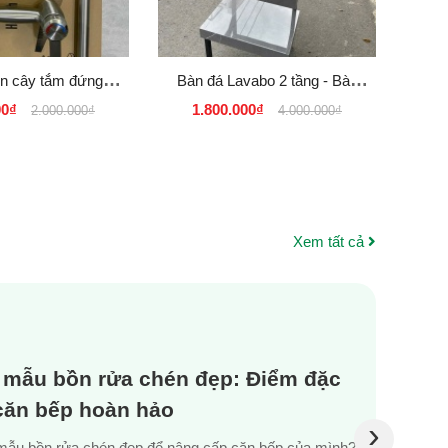
en cây tắm đứng
Bàn đá Lavabo 2 tầng - Bàn
Inox SUS 304 thân
đá Lavabo âm Chống trầy
00₫
1.800.000₫
2.000.000₫
4.000.000₫
n Cao Cấp
KT60×40 Giá Rẻ tại Quận 2 -
T...
Xem tất cả
 mẫu bồn rửa chén đẹp: Điểm đặc
 căn bếp hoàn hảo
›
mẫu bồn rửa chén đẹp để nâng cấp căn bếp của mình?