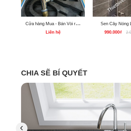
Cửa hàng Mua - Bán Vòi rửa
Sen Cây Nóng 
chén lạnh inox 304 giá rẻ tại
SUS 304 INA
Liên hệ
990.000₫
2.
Quận 2
VUÔNG SENKA
tại Quận 2 
CHIA SẼ BÍ QUYẾT
‹