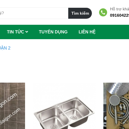
Hỗ trợ kh
09160422
TIN TỨC
TUYẾN DỤNG
LIÊN HỆ
UẬN 2