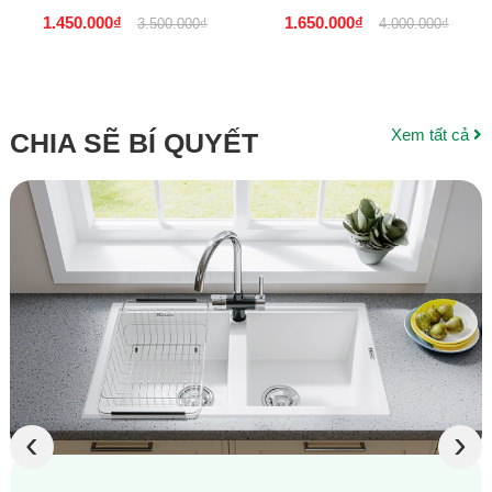
dưới 2 triệu
1.450.000₫
1.650.000₫
3.500.000₫
4.000.000₫
Xem tất cả
CHIA SẼ BÍ QUYẾT
‹
›