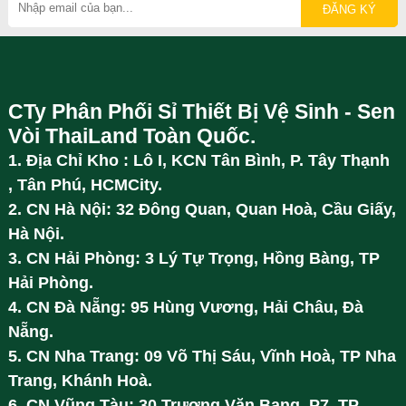
CTy Phân Phối Sỉ Thiết Bị Vệ Sinh - Sen
Vòi ThaiLand Toàn Quốc.
1. Địa Chỉ Kho : Lô I, KCN Tân Bình, P. Tây Thạnh
, Tân Phú, HCMCity.
2. CN Hà Nội: 32 Đông Quan, Quan Hoà, Cầu Giấy,
Hà Nội.
3. CN Hải Phòng: 3 Lý Tự Trọng, Hồng Bàng, TP
Hải Phòng.
4. CN Đà Nẵng: 95 Hùng Vương, Hải Châu, Đà
Nẵng.
5. CN Nha Trang: 09 Võ Thị Sáu, Vĩnh Hoà, TP Nha
Trang, Khánh Hoà.
6. CN Vũng Tàu: 30 Trương Văn Bang, P7, TP