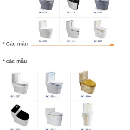
* Các mẫu
* các mẫu