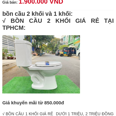
1.900.000 VND
Giá bán:
bồn cầu 2 khối và 1 khối:
√ BỒN CẦU 2 KHỐI GIÁ RẺ TẠI
TPHCM:
Giá khuyến mãi từ 850.000đ
√ BỒN CẦU 1 KHỐI GIÁ RẺ DƯỚI 1 TRIỆU, 2 TRIỆU ĐỒNG