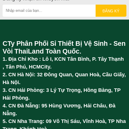
CTy Phân Phối Sỉ Thiết Bị Vệ Sinh - Sen
Vòi ThaiLand Toàn Quốc.
1. Địa Chỉ Kho : Lô I, KCN Tân Bình, P. Tây Thạnh
, Tân Phú, HCMCity.
2. CN Hà Nội: 32 Đông Quan, Quan Hoà, Cầu Giấy,
Hà Nội.
3. CN Hải Phòng: 3 Lý Tự Trọng, Hồng Bàng, TP
Hải Phòng.
4. CN Đà Nẵng: 95 Hùng Vương, Hải Châu, Đà
Nẵng.
5. CN Nha Trang: 09 Võ Thị Sáu, Vĩnh Hoà, TP Nha
Trang, Khánh Hoà.