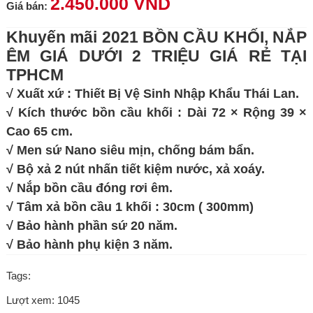
2.450.000 VND
Giá bán:
Khuyến mãi 2021 BỒN CẦU KHỐI, NẮP
ÊM GIÁ DƯỚI 2 TRIỆU GIÁ RẺ TẠI
TPHCM
√ Xuất xứ : Thiết Bị Vệ Sinh Nhập Khẩu Thái Lan.
√ Kích thước bồn cầu khối : Dài 72 × Rộng 39 ×
Cao 65 cm.
√ Men sứ Nano siêu mịn, chống bám bẩn.
√ Bộ xả 2 nút nhấn tiết kiệm nước, xả xoáy.
√ Nắp bồn cầu đóng rơi êm.
√ Tâm xả bồn cầu 1 khối : 30cm ( 300mm)
√ Bảo hành phần sứ 20 năm.
√ Bảo hành phụ kiện 3 năm.
Tags:
Lượt xem: 1045