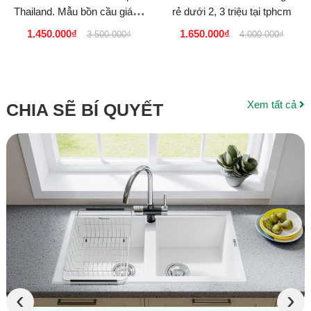
Thailand. Mẫu bồn cầu giá rẻ
rẻ dưới 2, 3 triệu tại tphcm
dưới 2 triệu
1.450.000₫
1.650.000₫
3.500.000₫
4.000.000₫
Xem tất cả
CHIA SẼ BÍ QUYẾT
‹
›