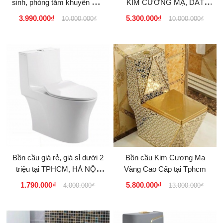
sinh, phòng tắm khuyến mãi
KIM CƯƠNG MẠ, DÁT
giá rẻ tại tphcm
Vàng Cao Cấp GIÁ RẺ, GIÁ
3.990.000₫
5.300.000₫
10.000.000₫
10.000.000₫
SỈ tại Tphcm
Bồn cầu giá rẻ, giá sỉ dưới 2
Bồn cầu Kim Cương Mạ
triệu tại TPHCM, HÀ NỘI,
Vàng Cao Cấp tại Tphcm
HẢI PHÒNG, ĐÀ NẴNG...
1.790.000₫
5.800.000₫
4.000.000₫
13.000.000₫