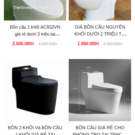
Bồn cầu 1 khối AC832VN
GIÁ BỒN CẦU NGUYÊN
giá rẻ dưới 3 triệu tại
KHỐI DƯỚI 2 TRIỆU TẠI
TPHCM
TPHCM, HÀ NỘI, HẢI
2.500.000₫
1.950.000₫
4.000.000₫
4.500.000₫
PHÒNG, ĐÀ NẴNG
BỒN 2 KHỐI Và BỒN CẦU
BỒN CẦU GIÁ RẺ CHO
1 KHỐI GIÁ RẺ TẠI
PHÒNG TRỌ TẠI TPHCM,