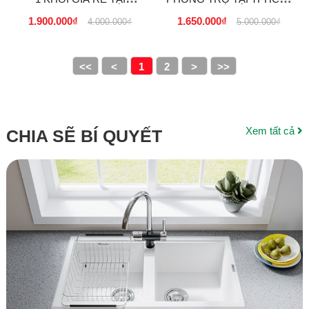
TPHCM, HÀ NỘI
HÀ NỘI, ĐÀ NẴNG, BÌNH
1.900.000₫
1.650.000₫
4.000.000₫
5.000.000₫
DƯƠNG, CẦN TH�...
<<
<
1
2
>
>>
Xem tất cả
CHIA SẼ BÍ QUYẾT