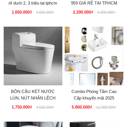
rẻ dưới 2, 3 triệu tại tphcm
959 GIÁ RẺ TẠI TPHCM
1.650.000₫
2.200.000₫
4.000.000₫
4.200.000₫
BỒN CẦU KÉT NƯỚC
Combo Phòng Tắm Cao
LÙN, NÚT NHẤN LỆCH
Cấp khuyến mãi 2025
1.750.000₫
5.800.000₫
4.500.000₫
12.000.000₫