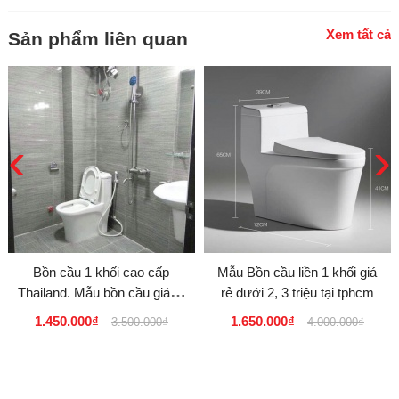
Xem tất cả
Sản phẩm liên quan
‹
›
Bồn cầu 1 khối cao cấp
Mẫu Bồn cầu liền 1 khối giá
Thailand. Mẫu bồn cầu giá rẻ
rẻ dưới 2, 3 triệu tại tphcm
dưới 2 triệu
1.450.000₫
1.650.000₫
3.500.000₫
4.000.000₫