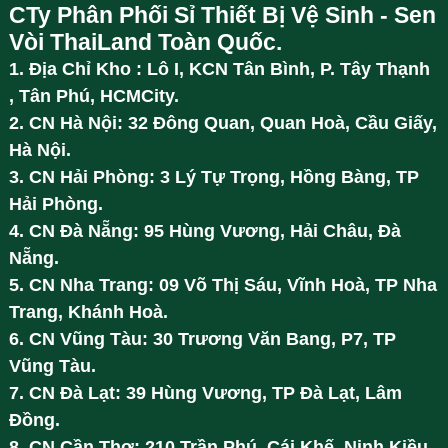
CTy Phân Phối Sỉ Thiết Bị Vệ Sinh - Sen
Vòi ThaiLand Toàn Quốc.
1. Địa Chỉ Kho : Lô I, KCN Tân Bình, P. Tây Thạnh
, Tân Phú, HCMCity.
2. CN Hà Nội: 32 Đông Quan, Quan Hoà, Cầu Giấy,
Hà Nội.
3. CN Hải Phòng: 3 Lý Tự Trọng, Hồng Bàng, TP
Hải Phòng.
4. CN Đà Nẵng: 95 Hùng Vương, Hải Châu, Đà
Nẵng.
5. CN Nha Trang: 09 Võ Thị Sáu, Vĩnh Hoà, TP Nha
Trang, Khánh Hoà.
6. CN Vũng Tàu: 30 Trương Văn Bang, P7, TP
Vũng Tàu.
7. CN Đà Lạt: 39 Hùng Vương, TP Đà Lạt, Lâm
Đồng.
8. CN Cần Thơ: 210 Trần Phú, Cái Khế, Ninh Kiều,