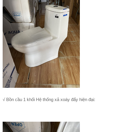
√ Bồn cầu 1 khối Hệ thống xả xoáy đẩy hiện đại: