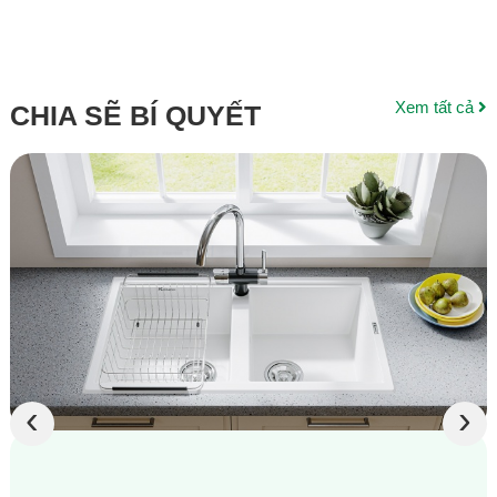
Thanh...
Xem tất cả
CHIA SẼ BÍ QUYẾT
‹
›