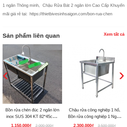
1 ngăn Thông minh, Chậu Rửa Bát 2 ngăn lớn Cao Cấp Khuyến
mãi giá rẻ tại: https://thietbivesinhsaigon.com/bon-rua-chen
Xem tất cả
Sản phẩm liên quan
‹
›
Bồn rửa chén đúc 2 ngăn lớn
Chậu rửa công nghiệp 1 hố,
inox SUS 304 KT 82*45cm .
Bồn rửa công nghiệp 1 Ngăn
vòi chén bẻ 360 độ
Inox SUS 304 GIÁ SỈ RẺ
1.150.000₫
2.300.000₫
2.000.000₫
3.500.000₫