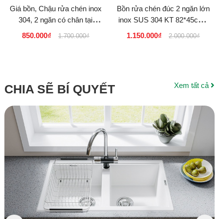
Giá bồn, Chậu rửa chén inox
Bồn rửa chén đúc 2 ngăn lớn
304, 2 ngăn có chân tại
inox SUS 304 KT 82*45cm .
TPHCM, BÌNH DƯƠNG,
vòi chén bẻ 360 độ
850.000₫
1.150.000₫
1.700.000₫
2.000.000₫
LONG AN
Xem tất cả
CHIA SẼ BÍ QUYẾT