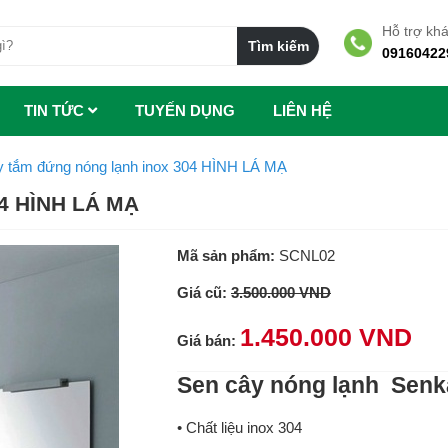
Hỗ trợ kh
09160422
TIN TỨC
TUYẾN DỤNG
LIÊN HỆ
y tắm đứng nóng lạnh inox 304 HÌNH LÁ MẠ
04 HÌNH LÁ MẠ
Mã sản phẩm:
SCNL02
Giá cũ:
3.500.000 VND
1.450.000 VND
Giá bán:
Sen cây nóng lạnh Senk
• Chất liệu inox 304