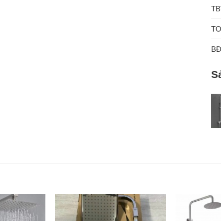
TB
TO
B
S