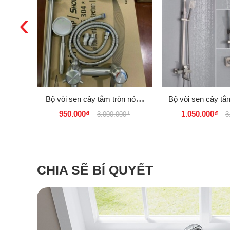
‹
Bộ vòi sen cây tắm tròn nóng
Bộ vòi sen cây t
lạnh Inox SUS 304 Tăng Áp
lạnh vuông Inox
950.000₫
1.050.000₫
3.000.000₫
3
CHIA SẼ BÍ QUYẾT