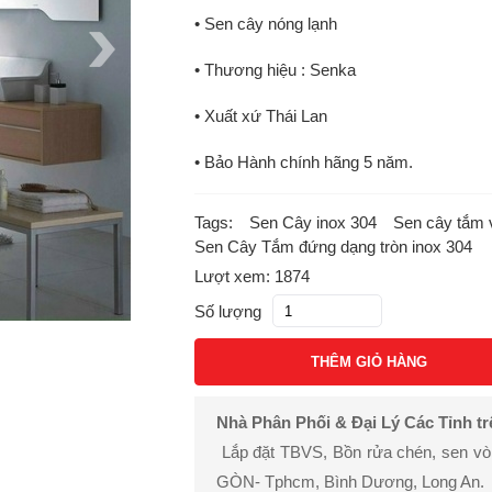
• Sen cây nóng lạnh
• Thương hiệu : Senka
• Xuất xứ Thái Lan
• Bảo Hành chính hãng 5 năm.
Tags:
Sen Cây inox 304
Sen cây tắm 
Sen Cây Tắm đứng dạng tròn inox 304
Lượt xem: 1874
Số lượng
THÊM GIỎ HÀNG
Nhà Phân Phối & Đại Lý Các Tỉnh t
Lắp đặt TBVS, Bồn rửa chén, sen vòi, 
GÒN- Tphcm, Bình Dương, Long An.