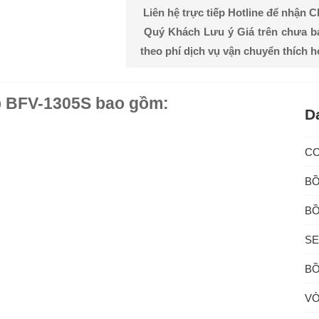
Liên hệ trực tiếp Hotline để nhận 
Quý Khách Lưu ý Giá trên chưa b
theo phí dịch vụ vận chuyển thích 
p BFV-1305S bao gồm:
D
C
BỒ
BỒ
SE
BỒ
VÒ