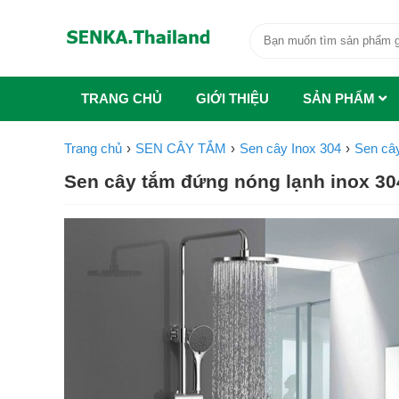
TRANG CHỦ
GIỚI THIỆU
SẢN PHẨM
Trang chủ
SEN CÂY TẮM
Sen cây Inox 304
Sen câ
Sen cây tắm đứng nóng lạnh inox 3