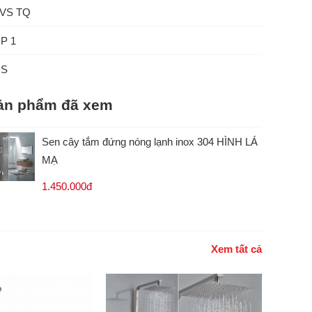
VS TQ
P 1
ĐS
ản phẩm đã xem
Sen cây tắm đứng nóng lạnh inox 304 HÌNH LÁ
MẠ
1.450.000đ
Xem tất cả