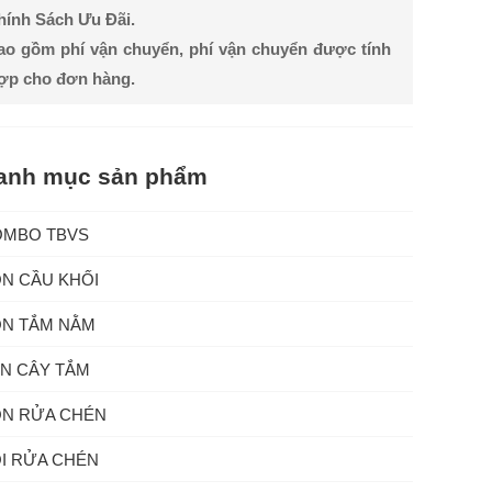
Chính Sách Ưu Đãi.
ao gồm phí vận chuyển, phí vận chuyển được tính
hợp cho đơn hàng.
anh mục sản phẩm
OMBO TBVS
N CẦU KHỐI
N TẮM NẰM
N CÂY TẮM
N RỬA CHÉN
I RỬA CHÉN