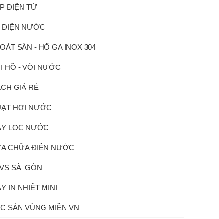
P ĐIỆN TỪ
 ĐIỆN NƯỚC
OÁT SÀN - HỐ GA INOX 304
I HỒ - VÒI NƯỚC
CH GIÁ RẺ
ẠT HƠI NƯỚC
Y LỌC NƯỚC
A CHỮA ĐIỆN NƯỚC
VS SÀI GÒN
Y IN NHIỆT MINI
C SẢN VÙNG MIỀN VN