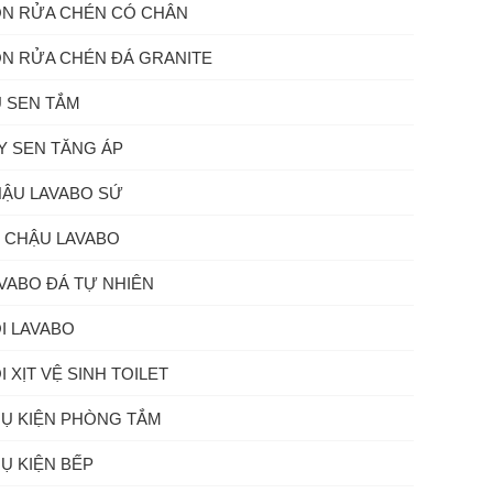
N RỬA CHÉN CÓ CHÂN
N RỬA CHÉN ĐÁ GRANITE
 SEN TẮM
Y SEN TĂNG ÁP
ẬU LAVABO SỨ
 CHẬU LAVABO
VABO ĐÁ TỰ NHIÊN
I LAVABO
I XỊT VỆ SINH TOILET
Ụ KIỆN PHÒNG TẮM
Ụ KIỆN BẾP