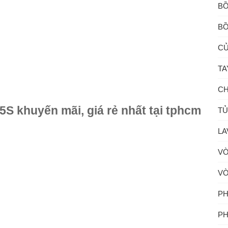
BỒ
BỒ
CỦ
TA
CH
S khuyến mãi, giá rẻ nhất tại tphcm
TỦ
LA
VÒ
VÒ
PH
PH