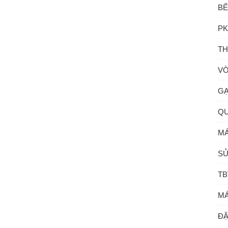
BẾ
PK
TH
VÒ
GẠ
QU
MÁ
SỬ
TB
MÁ
ĐẶ