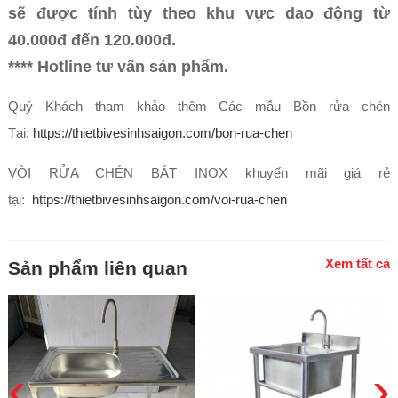
sẽ được tính tùy theo khu vực dao động từ
40.000đ đến 120.000đ.
**** Hotline tư vấn sản phẩm.
Quý Khách tham khảo thêm Các mẫu Bồn rửa chén
Tại:
https://thietbivesinhsaigon.com/bon-rua-chen
VÒI RỬA CHÉN BÁT INOX khuyến mãi giá rẻ
tại:
https://thietbivesinhsaigon.com/voi-rua-chen
Xem tất cả
Sản phẩm liên quan
‹
›