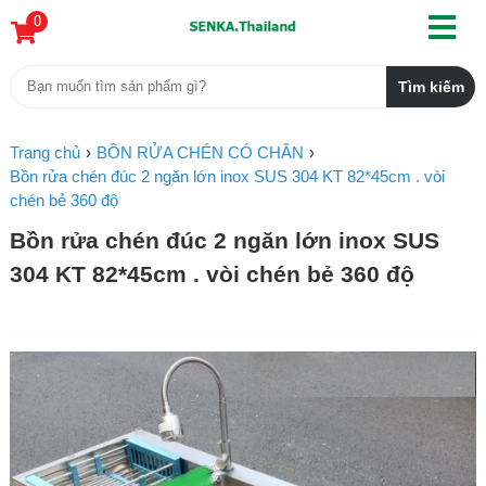
0
Trang chủ
BỒN RỬA CHÉN CÓ CHÂN
Bồn rửa chén đúc 2 ngăn lớn inox SUS 304 KT 82*45cm . vòi
chén bẻ 360 độ
Bồn rửa chén đúc 2 ngăn lớn inox SUS
304 KT 82*45cm . vòi chén bẻ 360 độ