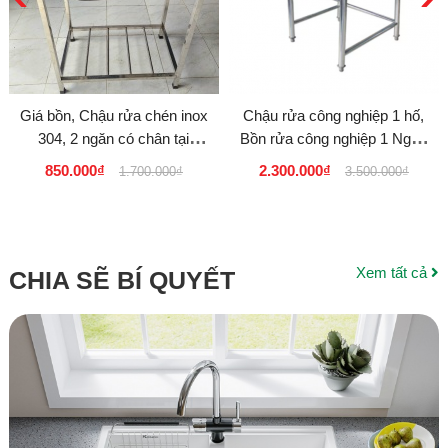
Giá bồn, Chậu rửa chén inox
Chậu rửa công nghiệp 1 hố,
304, 2 ngăn có chân tại
Bồn rửa công nghiệp 1 Ngăn
TPHCM, BÌNH DƯƠNG,
Inox SUS 304 GIÁ SỈ RẺ
850.000₫
2.300.000₫
1.700.000₫
3.500.000₫
LONG AN
Thanh...
Xem tất cả
CHIA SẼ BÍ QUYẾT