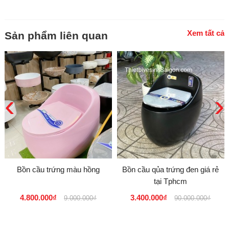
Xem tất cả
Sản phẩm liên quan
‹
›
Bồn cầu trứng màu hồng
Bồn cầu qủa trứng đen giá rẻ
tại Tphcm
4.800.000₫
3.400.000₫
9.000.000₫
90.000.000₫