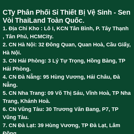
CTy Phân Phối Sỉ Thiết Bị Vệ Sinh - Sen
Vòi ThaiLand Toàn Quốc.
1. Địa Chỉ Kho : Lô I, KCN Tân Bình, P. Tây Thạnh
, Tân Phú, HCMCity.
2. CN Hà Nội: 32 Đông Quan, Quan Hoà, Cầu Giấy,
Hà Nội.
3. CN Hải Phòng: 3 Lý Tự Trọng, Hồng Bàng, TP
Hải Phòng.
4. CN Đà Nẵng: 95 Hùng Vương, Hải Châu, Đà
Nẵng.
5. CN Nha Trang: 09 Võ Thị Sáu, Vĩnh Hoà, TP Nha
Trang, Khánh Hoà.
6. CN Vũng Tàu: 30 Trương Văn Bang, P7, TP
Vũng Tàu.
7. CN Đà Lạt: 39 Hùng Vương, TP Đà Lạt, Lâm
Đồng.