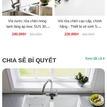
Vòi nước rửa chén nóng
Vòi rửa chén cao cấp, chính
lạnh tăng áp inox SUS 304
hãng - Thiết bị vệ sinh Sài
EL-T012 giá rẻ tại tphcm
Gòn
240.000₫
230.000₫
600.000₫
500.000₫
220K
Xem tất cả
CHIA SẼ BÍ QUYẾT