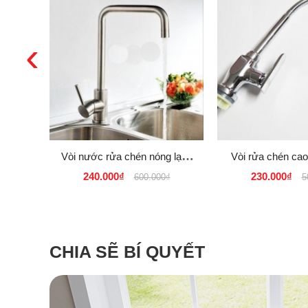
‹
Vòi nước rửa chén nóng lạnh
Vòi rửa chén cao
tăng áp inox SUS 304 EL-T012
hãng - Thiết bị vệ
240.000₫
230.000₫
600.000₫
5
giá rẻ tại tphcm 220K
CHIA SẼ BÍ QUYẾT