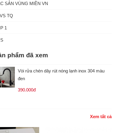
C SẢN VÙNG MIỀN VN
VS TQ
P 1
ĐS
ản phẩm đã xem
Vòi rửa chén dây rút nóng lạnh inox 304 màu
đen
390.000đ
Xem tất cả