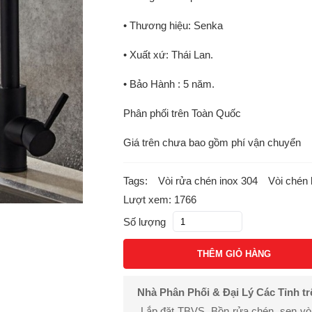
• Thương hiệu: Senka
• Xuất xứ: Thái Lan.
• Bảo Hành : 5 năm.
Phân phối trên Toàn Quốc
Giá trên chưa bao gồm phí vận chuyển
Tags:
Vòi rửa chén inox 304
Vòi chén 
Lượt xem: 1766
Số lượng
THÊM GIỎ HÀNG
Nhà Phân Phối & Đại Lý Các Tỉnh t
Lắp đặt TBVS, Bồn rửa chén, sen vòi, 