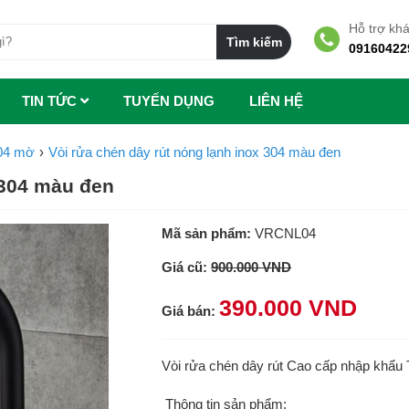
Hỗ trợ kh
09160422
TIN TỨC
TUYẾN DỤNG
LIÊN HỆ
304 mờ
Vòi rửa chén dây rút nóng lạnh inox 304 màu đen
 304 màu đen
Mã sản phẩm:
VRCNL04
Giá cũ:
900.000 VND
390.000 VND
Giá bán:
Vòi rửa chén dây rút Cao cấp nhập khẩu T
Thông tin sản phẩm: