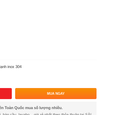
lạnh inox 304
MUA NGAY
rên Toàn Quốc mua số lượng nhiều.
bàn cầu, lavabo... giá rẻ nhất theo thỏa thuận tại SÀI