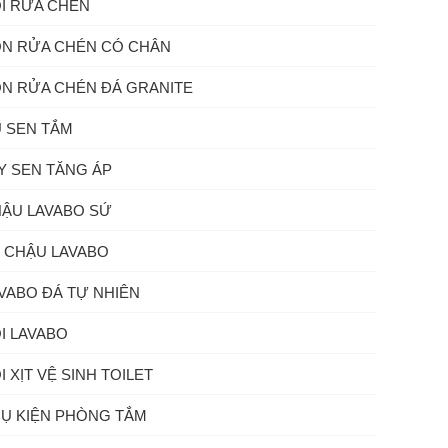
I RỬA CHÉN
N RỬA CHÉN CÓ CHÂN
N RỬA CHÉN ĐÁ GRANITE
 SEN TẮM
Y SEN TĂNG ÁP
ẬU LAVABO SỨ
 CHẬU LAVABO
VABO ĐÁ TỰ NHIÊN
I LAVABO
I XỊT VỆ SINH TOILET
Ụ KIỆN PHÒNG TẮM