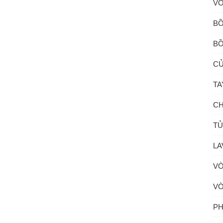
VÒ
BỒ
BỒ
CỦ
TA
CH
TỦ
LA
VÒ
VÒ
PH