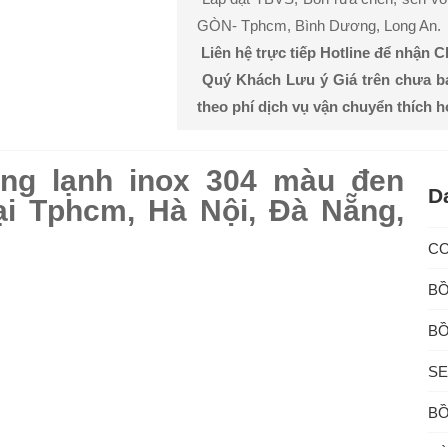
GÒN- Tphcm, Bình Dương, Long An.
Liên hệ trực tiếp Hotline để nhận 
Quý Khách Lưu ý Giá trên chưa b
theo phí dịch vụ vận chuyển thích 
óng lạnh inox 304 màu đen
D
ại Tphcm, Hà Nội, Đà Nẵng,
C
BỒ
BỒ
SE
BỒ