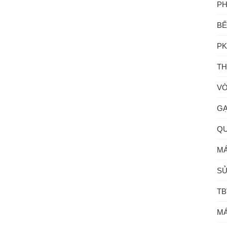
PH
BẾ
PK
TH
VÒ
GẠ
QU
MÁ
SỬ
TB
MÁ