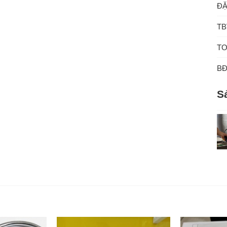
ĐẶ
TB
TO
B
S