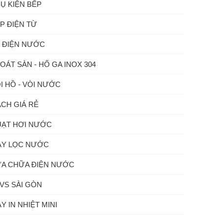
Ụ KIỆN BẾP
P ĐIỆN TỪ
 ĐIỆN NƯỚC
OÁT SÀN - HỐ GA INOX 304
I HỒ - VÒI NƯỚC
CH GIÁ RẺ
ẠT HƠI NƯỚC
Y LỌC NƯỚC
A CHỮA ĐIỆN NƯỚC
VS SÀI GÒN
Y IN NHIỆT MINI