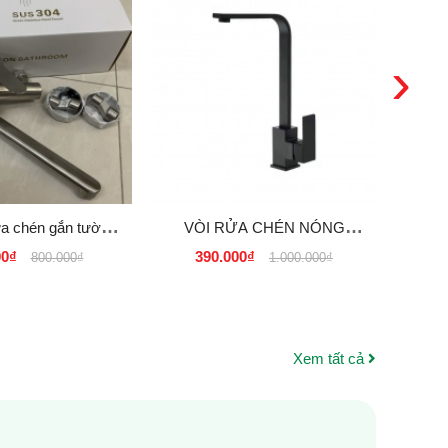
›
ửa chén gắn tường
VÒI RỬA CHÉN NÓNG
VÒI
ạnh Inox 304
LẠNH INOX 304 PHỦ NANO
NÓNG
00₫
390.000₫
800.000₫
1.000.000₫
MÀU ĐEN
ĐEN 
Xem tất cả