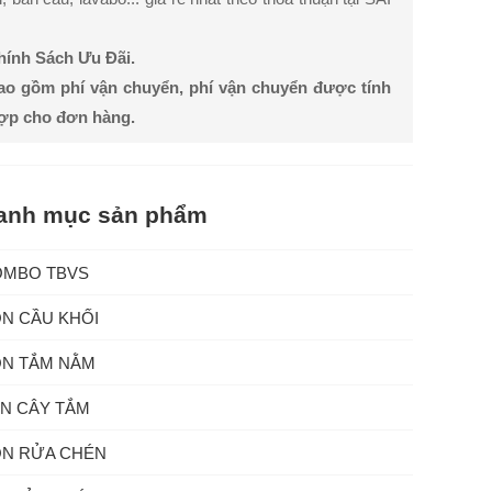
Chính Sách Ưu Đãi.
ao gồm phí vận chuyển, phí vận chuyển được tính
hợp cho đơn hàng.
anh mục sản phẩm
OMBO TBVS
N CẦU KHỐI
N TẮM NẰM
N CÂY TẮM
N RỬA CHÉN