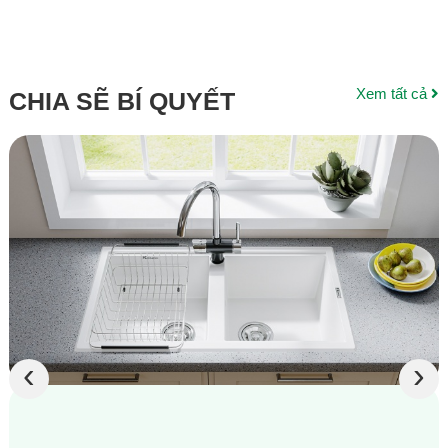
220K
Xem tất cả
CHIA SẼ BÍ QUYẾT
‹
›