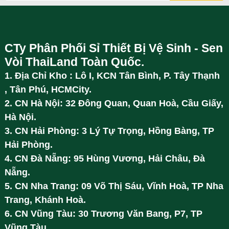
CTy Phân Phối Sỉ Thiết Bị Vệ Sinh - Sen
Vòi ThaiLand Toàn Quốc.
1. Địa Chỉ Kho : Lô I, KCN Tân Bình, P. Tây Thạnh
, Tân Phú, HCMCity.
2. CN Hà Nội: 32 Đông Quan, Quan Hoà, Cầu Giấy,
Hà Nội.
3. CN Hải Phòng: 3 Lý Tự Trọng, Hồng Bàng, TP
Hải Phòng.
4. CN Đà Nẵng: 95 Hùng Vương, Hải Châu, Đà
Nẵng.
5. CN Nha Trang: 09 Võ Thị Sáu, Vĩnh Hoà, TP Nha
Trang, Khánh Hoà.
6. CN Vũng Tàu: 30 Trương Văn Bang, P7, TP
Vũng Tàu.