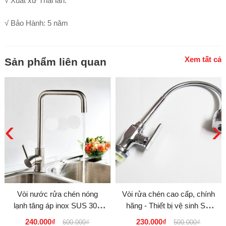
√ Xuất xứ Thái lan.
√ Bảo Hành: 5 năm
Xem tất cả
Sản phẩm liên quan
‹
›
Vòi nước rửa chén nóng
Vòi rửa chén cao cấp, chính
lạnh tăng áp inox SUS 304
hãng - Thiết bị vệ sinh Sài
EL-T012 giá rẻ tại tphcm
Gòn
240.000₫
230.000₫
600.000₫
500.000₫