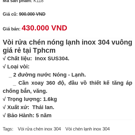
Mã sản phẩm:
K118
Giá cũ:
900.000 VND
430.000 VND
Giá bán:
Vòi rửa chén nóng lạnh inox 304 vuông
giá rẻ tại Tphcm
√ Chất liệu: Inox SUS304.
√ Loại vòi:
_ 2 đường nước Nóng - Lạnh.
_ Cần xoay 360 độ, đầu vồ thiết kế tăng áp
chống bắn, văng.
√ Trọng lượng: 1.6kg
√ Xuất xứ: Thái lan.
√ Bảo Hành: 5 năm
Tags:
Vòi rửa chén inox 304
Vòi chén lạnh inox 304