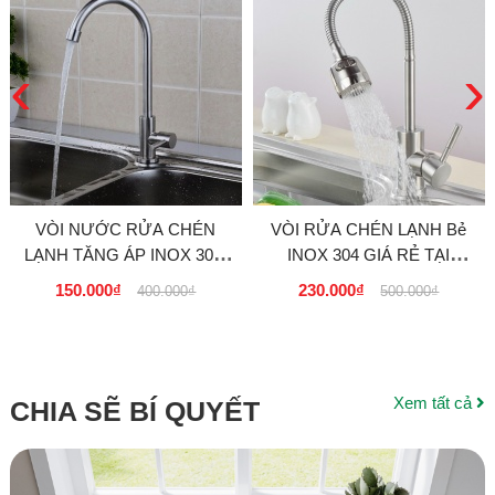
‹
›
VÒI NƯỚC RỬA CHÉN
VÒI RỬA CHÉN LẠNH Bẻ
LẠNH TĂNG ÁP INOX 304,
INOX 304 GIÁ RẺ TẠI
EL-RC07 GIÁ RẺ TẠI
TPHCM 230k
150.000₫
230.000₫
400.000₫
500.000₫
TPHCM
Xem tất cả
CHIA SẼ BÍ QUYẾT