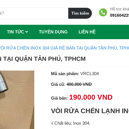
Hỗ trợ kh
09160422
TIN TỨC
TUYẾN DỤNG
LIÊN HỆ
VÒI RỬA CHÉN INOX 304 GIÁ RẺ BÁN TẠI QUẬN TÂN PHÚ, TP
N TẠI QUẬN TÂN PHÚ, TPHCM
Mã sản phẩm:
VRCL304
Giá cũ:
400.000 VND
190.000 VND
Giá bán:
VÒI RỬA CHÉN LẠNH IN
√ Chất liệu: Inox 304.