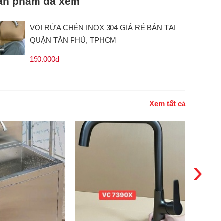
ản phẩm đã xem
VÒI RỬA CHÉN INOX 304 GIÁ RẺ BÁN TẠI
QUẬN TÂN PHÚ, TPHCM
190.000đ
Xem tất cả
›