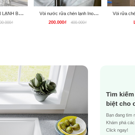
 LẠNH Bẻ
Vòi nước rửa chén lạnh Inox
Vòi rửa ch
 RẺ TẠI
304 bóng cao cấp KM giá rẻ tại
rửa chén 
200.000₫
00.000₫
400.000₫
30k
TPHCM, BÌNH DƯƠNG,
CẦN...
Tìm kiếm
biệt cho
Bạn đang tìm 
Khám phá các 
Click ngay!