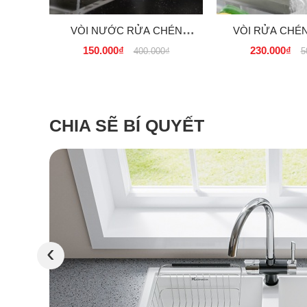
VÒI NƯỚC RỬA CHÉN
VÒI RỬA CHÉN
LẠNH TĂNG ÁP INOX 304,
INOX 304 GIÁ
150.000₫
230.000₫
400.000₫
5
EL-RC07 GIÁ RẺ TẠI TPHCM
TPHCM 2
CHIA SẼ BÍ QUYẾT
‹