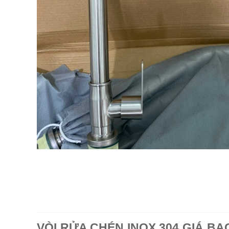
VÒI RỬA CHÉN INOX 304 GIÁ BA