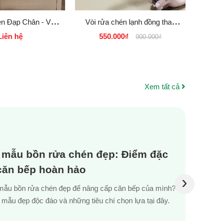
én Đạp Chân - Vòi
Vòi rửa chén lạnh đồng thau
Vòi r
Công Nghiệp dùng
mạ Crôm màu Xám VC 7390X
thau
Liên hệ
550.000₫
6
900.000₫
đầu Gối
Xem tất cả
 mẫu bồn rửa chén đẹp: Điểm đặc
 căn bếp hoàn hảo
›
mẫu bồn rửa chén đẹp để nâng cấp căn bếp của mình?
mẫu đẹp độc đáo và những tiêu chí chọn lựa tại đây.