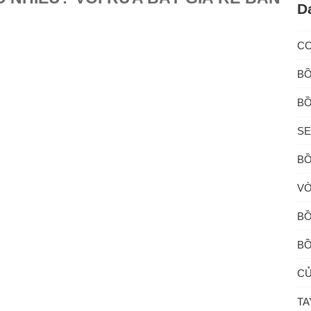
D
C
BỒ
BỒ
SE
BỒ
VÒ
BỒ
BỒ
CỦ
TA