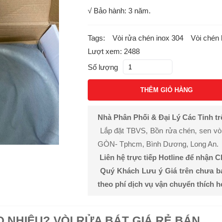
√ Bảo hành: 3 năm.
Tags:
Vòi rửa chén inox 304
Vòi chén 
Lượt xem: 2488
Số lượng
THÊM GIỎ HÀNG
Nhà Phân Phối & Đại Lý Các Tỉnh t
Lắp đặt TBVS, Bồn rửa chén, sen vòi, 
GÒN- Tphcm, Bình Dương, Long An.
Liên hệ trực tiếp Hotline để nhận 
Quý Khách Lưu ý Giá trên chưa b
theo phí dịch vụ vận chuyển thích 
O NHIÊU? VÒI RỬA BÁT GIÁ RẺ BÁN