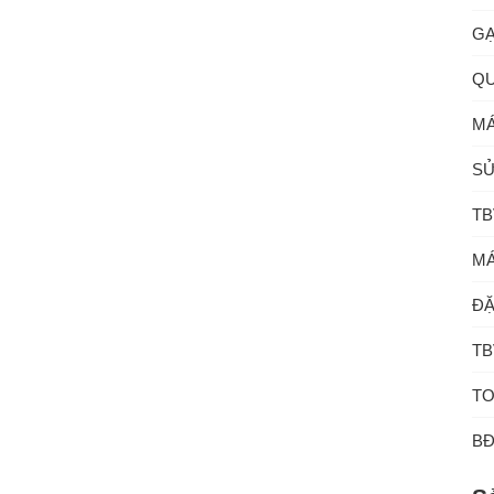
GẠ
QU
MÁ
SỬ
TB
MÁ
ĐẶ
TB
TO
B