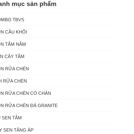
anh mục sản phẩm
OMBO TBVS
N CẦU KHỐI
N TẮM NẰM
N CÂY TẮM
N RỬA CHÉN
I RỬA CHÉN
N RỬA CHÉN CÓ CHÂN
N RỬA CHÉN ĐÁ GRANITE
 SEN TẮM
Y SEN TĂNG ÁP