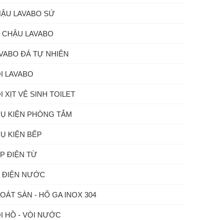
ẬU LAVABO SỨ
 CHẬU LAVABO
VABO ĐÁ TỰ NHIÊN
I LAVABO
I XỊT VỆ SINH TOILET
Ụ KIỆN PHÒNG TẮM
Ụ KIỆN BẾP
P ĐIỆN TỪ
 ĐIỆN NƯỚC
OÁT SÀN - HỐ GA INOX 304
I HỒ - VÒI NƯỚC