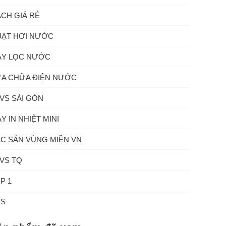
CH GIÁ RẺ
ẠT HƠI NƯỚC
Y LỌC NƯỚC
A CHỮA ĐIỆN NƯỚC
VS SÀI GÒN
Y IN NHIỆT MINI
C SẢN VÙNG MIỀN VN
VS TQ
P 1
ĐS