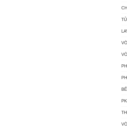
CH
TỦ
LA
VÒ
VÒ
PH
PH
BẾ
PK
TH
VÒ