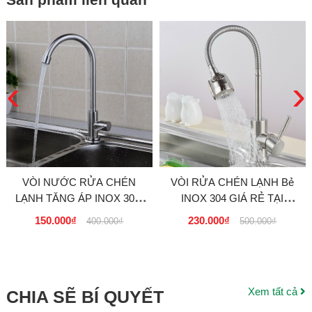
‹
›
VÒI NƯỚC RỬA CHÉN
VÒI RỬA CHÉN LẠNH Bẻ
LẠNH TĂNG ÁP INOX 304,
INOX 304 GIÁ RẺ TẠI
EL-RC07 GIÁ RẺ TẠI
TPHCM 230k
150.000₫
230.000₫
400.000₫
500.000₫
TPHCM
Xem tất cả
CHIA SẼ BÍ QUYẾT