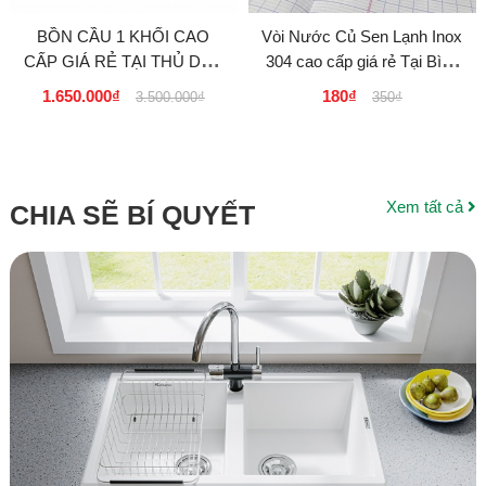
BỒN CẦU 1 KHỐI CAO
Vòi Nước Củ Sen Lạnh Inox
CẤP GIÁ RẺ TẠI THỦ DẦU
304 cao cấp giá rẻ Tại Bình
MỘT, DĨ AN - BÌNH
Dương
1.650.000₫
180₫
3.500.000₫
350₫
DƯƠNG
Xem tất cả
CHIA SẼ BÍ QUYẾT