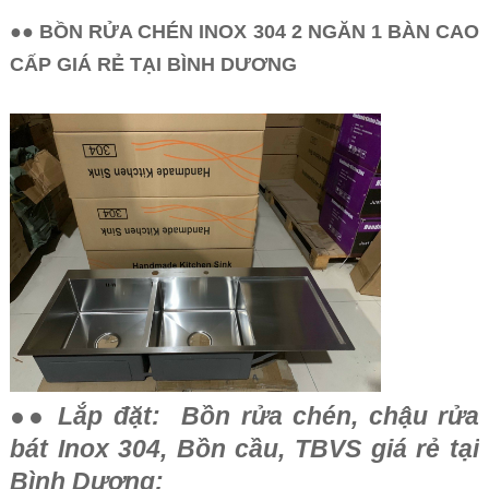
●● BỒN RỬA CHÉN INOX 304 2 NGĂN 1 BÀN CAO
CẤP GIÁ RẺ TẠI BÌNH DƯƠNG
●● Lắp đặt: Bồn rửa chén, chậu rửa
bát Inox 304, Bồn cầu, TBVS giá rẻ tại
Bình Dương: