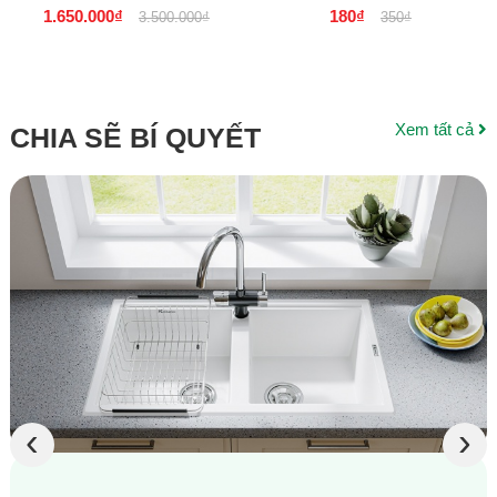
MỘT, DĨ AN - BÌNH
Dương
1.650.000₫
180₫
3.500.000₫
350₫
DƯƠNG
Xem tất cả
CHIA SẼ BÍ QUYẾT
‹
›