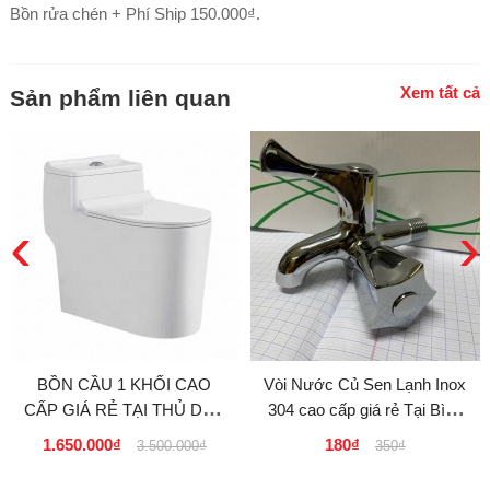
Bồn rửa chén + Phí Ship 150.000₫.
Xem tất cả
Sản phẩm liên quan
‹
›
BỒN CẦU 1 KHỐI CAO
Vòi Nước Củ Sen Lạnh Inox
CẤP GIÁ RẺ TẠI THỦ DẦU
304 cao cấp giá rẻ Tại Bình
MỘT, DĨ AN - BÌNH
Dương
1.650.000₫
180₫
3.500.000₫
350₫
DƯƠNG