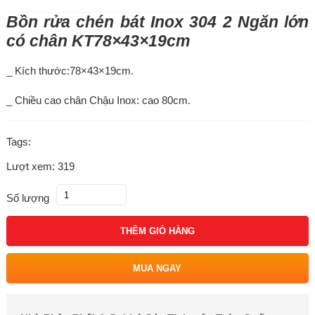
Bồn rửa chén bát Inox 304 2 Ngăn lớn
có chân KT78×43×19cm
_ Kích thước:78×43×19cm.
_ Chiều cao chân Chậu Inox: cao 80cm.
Tags:
Lượt xem: 319
Số lượng
THÊM GIỎ HÀNG
MUA NGAY