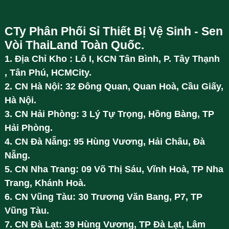
CTy Phân Phối Sỉ Thiết Bị Vệ Sinh - Sen
Vòi ThaiLand Toàn Quốc.
1. Địa Chỉ Kho : Lô I, KCN Tân Bình, P. Tây Thạnh
, Tân Phú, HCMCity.
2. CN Hà Nội: 32 Đông Quan, Quan Hoà, Cầu Giấy,
Hà Nội.
3. CN Hải Phòng: 3 Lý Tự Trọng, Hồng Bàng, TP
Hải Phòng.
4. CN Đà Nẵng: 95 Hùng Vương, Hải Châu, Đà
Nẵng.
5. CN Nha Trang: 09 Võ Thị Sáu, Vĩnh Hoà, TP Nha
Trang, Khánh Hoà.
6. CN Vũng Tàu: 30 Trương Văn Bang, P7, TP
Vũng Tàu.
7. CN Đà Lạt: 39 Hùng Vương, TP Đà Lạt, Lâm