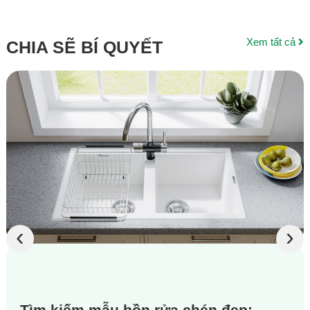
Xem tất cả
CHIA SẼ BÍ QUYẾT
‹
›
Tìm kiếm mẫu bồn rửa chén đẹp: