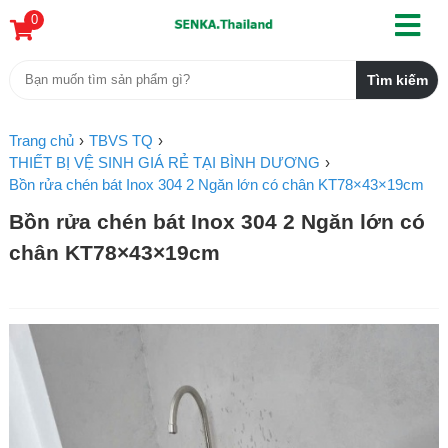
0
Trang chủ
TBVS TQ
THIẾT BỊ VỆ SINH GIÁ RẺ TẠI BÌNH DƯƠNG
Bồn rửa chén bát Inox 304 2 Ngăn lớn có chân KT78×43×19cm
Bồn rửa chén bát Inox 304 2 Ngăn lớn có
chân KT78×43×19cm