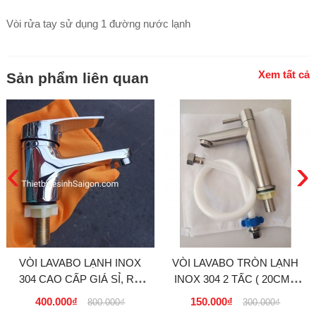
Vòi rửa tay sử dụng 1 đường nước lạnh
Xem tất cả
Sản phẩm liên quan
‹
›
VÒI LAVABO LẠNH INOX
VÒI LAVABO TRÒN LẠNH
304 CAO CẤP GIÁ SỈ, RẺ
INOX 304 2 TẤC ( 20CM )
TẠI TPHCM
GIÁ RẺ TẠI TPHCM, BÌNH
400.000₫
150.000₫
800.000₫
300.000₫
DƯƠNG, CẦN THƠ