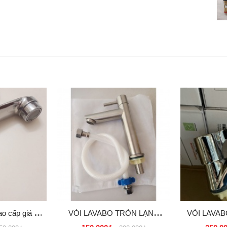
o cấp giá rẻ
VÒI LAVABO TRÒN LẠNH
VÒI LAVAB
hcm - Hà Nội
INOX 304 2 TẤC ( 20CM ) GIÁ
MẪU INAX