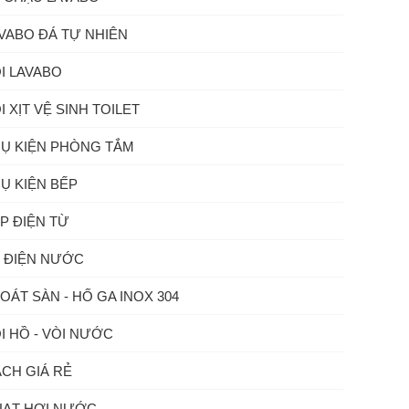
VABO ĐÁ TỰ NHIÊN
I LAVABO
I XỊT VỆ SINH TOILET
Ụ KIỆN PHÒNG TẮM
Ụ KIỆN BẾP
P ĐIỆN TỪ
 ĐIỆN NƯỚC
OÁT SÀN - HỐ GA INOX 304
I HỒ - VÒI NƯỚC
CH GIÁ RẺ
ẠT HƠI NƯỚC