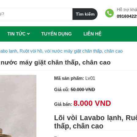
Hỗ trợ kh
09160422
TIN TỨC
TUYẾN DỤNG
LIÊN HỆ
vabo lạnh, Ruột vòi hồ, vòi nước máy giặt chân thấp, chân cao
i nước máy giặt chân thấp, chân cao
Mã sản phẩm:
Lv01
Giá cũ:
50.000 VND
8.000 VND
Giá bán:
Lõi vòi Lavabo lạnh, Ru
thấp, chân cao