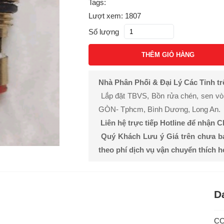
Tags:
Lượt xem: 1807
Số lượng
THÊM GIỎ HÀNG
Nhà Phân Phối & Đại Lý Các Tỉnh t
Lắp đặt TBVS, Bồn rửa chén, sen vòi, 
GÒN- Tphcm, Bình Dương, Long An.
Liên hệ trực tiếp Hotline để nhận 
Quý Khách Lưu ý Giá trên chưa b
theo phí dịch vụ vận chuyển thích 
D
C