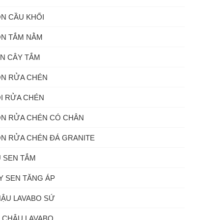
N CẦU KHỐI
N TẮM NẰM
N CÂY TẮM
N RỬA CHÉN
I RỬA CHÉN
N RỬA CHÉN CÓ CHÂN
N RỬA CHÉN ĐÁ GRANITE
 SEN TẮM
Y SEN TĂNG ÁP
ẬU LAVABO SỨ
 CHẬU LAVABO