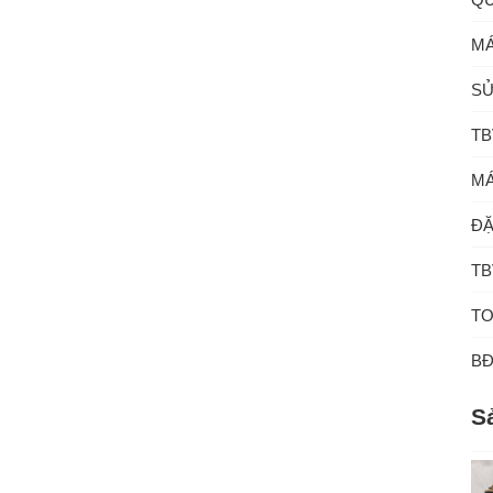
MÁ
SỬ
TB
MÁ
ĐẶ
TB
TO
B
S