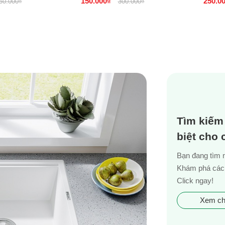
150.000₫
250.0
50.000₫
300.000₫
ng
RẺ TẠI TPHCM, BÌNH
DƯƠNG, CẦN THƠ
Tìm kiếm
biệt cho
Bạn đang tìm 
Khám phá các 
Click ngay!
Xem chi