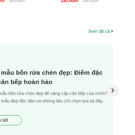
00₫
150.000₫
9
450.000₫
300.000₫
TPHCM
TPHCM
NẴ
Xem tất cả
 mẫu bồn rửa chén đẹp: Điểm đặc
 căn bếp hoàn hảo
›
mẫu bồn rửa chén đẹp để nâng cấp căn bếp của mình?
mẫu đẹp độc đáo và những tiêu chí chọn lựa tại đây.
 tiết