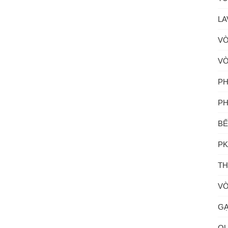
LA
VÒ
VÒ
PH
PH
BẾ
PK
TH
VÒ
GẠ
QU