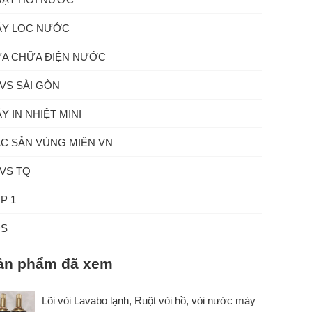
Y LỌC NƯỚC
A CHỮA ĐIỆN NƯỚC
VS SÀI GÒN
Y IN NHIỆT MINI
C SẢN VÙNG MIỀN VN
VS TQ
P 1
ĐS
ản phẩm đã xem
Lõi vòi Lavabo lạnh, Ruột vòi hồ, vòi nước máy