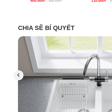
400.000₫
110.000₫
800.000₫
2
TPHCM
- Đà Nẵ
CHIA SẼ BÍ QUYẾT
‹