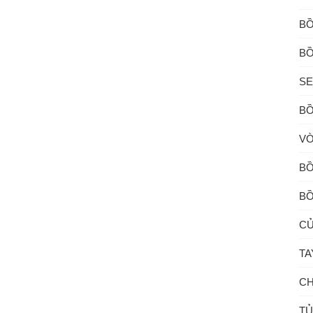
BỒ
BỒ
SE
BỒ
VÒ
BỒ
BỒ
CỦ
TA
CH
TỦ