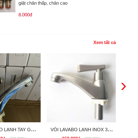
giặt chân thấp, chân cao
8.000đ
Xem tất cả
›
O LẠNH TAY GẠT
VÒI LAVABO LẠNH INOX 304
VÒI 
 GIÁ, SỈ RẺ TẠI
CAO CẤP GIÁ RẺ, GIÁ SỈ TẠI
RẺ T