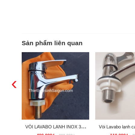
Sản phẩm liên quan
‹
VÒI LAVABO LẠNH INOX 304
Vòi Lavabo lạnh ca
CAO CẤP GIÁ SỈ, RẺ TẠI
khuyến mãi tại Tp