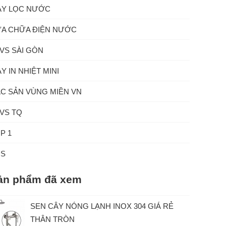
Y LỌC NƯỚC
A CHỮA ĐIỆN NƯỚC
VS SÀI GÒN
Y IN NHIỆT MINI
C SẢN VÙNG MIỀN VN
VS TQ
P 1
ĐS
ản phẩm đã xem
SEN CÂY NÓNG LẠNH INOX 304 GIÁ RẺ
THÂN TRÒN