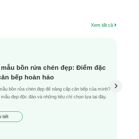
BÓNG
304 THÂN VUÔNG GIÁ RẺ
BÁN Ở QUẬN TÂN...
Xem tất cả
 mẫu bồn rửa chén đẹp: Điểm đặc
 căn bếp hoàn hảo
›
mẫu bồn rửa chén đẹp để nâng cấp căn bếp của mình?
mẫu đẹp độc đáo và những tiêu chí chọn lựa tại đây.
 tiết