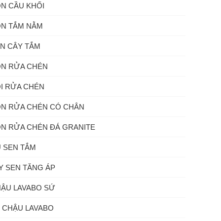
N CẦU KHỐI
N TẮM NẰM
N CÂY TẮM
N RỬA CHÉN
I RỬA CHÉN
N RỬA CHÉN CÓ CHÂN
N RỬA CHÉN ĐÁ GRANITE
 SEN TẮM
Y SEN TĂNG ÁP
ẬU LAVABO SỨ
 CHẬU LAVABO