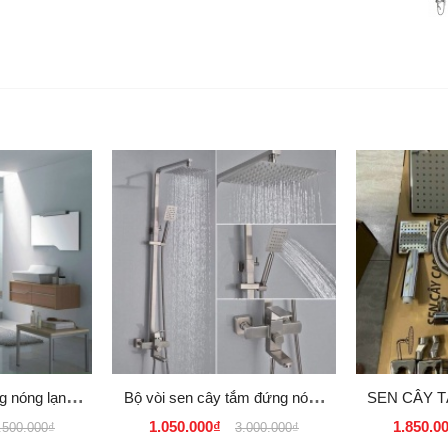
g nóng lạnh
Bộ vòi sen cây tắm đứng nóng
SEN CÂY 
H LÁ MẠ
lạnh vuông Inox 304 1405S
LẠNH IN
1.050.000₫
1.850.0
.500.000₫
3.000.000₫