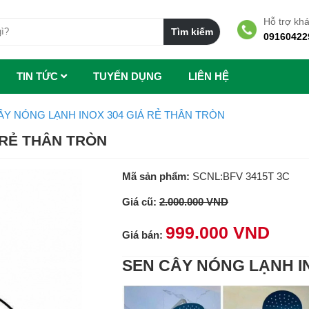
Hỗ trợ kh
09160422
TIN TỨC
TUYẾN DỤNG
LIÊN HỆ
ÂY NÓNG LẠNH INOX 304 GIÁ RẺ THÂN TRÒN
 RẺ THÂN TRÒN
Mã sản phẩm:
SCNL:BFV 3415T 3C
Giá cũ:
2.000.000 VND
999.000 VND
Giá bán:
SEN CÂY NÓNG LẠNH I