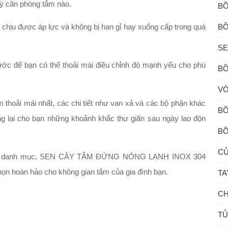
 kỳ căn phòng tắm nào.
BỒ
 chịu được áp lực và không bị han gỉ hay xuống cấp trong quá
BỒ
SE
ớc để bạn có thể thoải mái điều chỉnh độ mạnh yếu cho phù
BỒ
VÒ
m thoải mái nhất, các chi tiết như van xả và các bộ phận khác
BỒ
g lại cho bạn những khoảnh khắc thư giãn sau ngày lao độn
BỒ
CỦ
g cùng danh mục, SEN CÂY TẮM ĐỨNG NÓNG LẠNH INOX 304
hoàn hảo cho không gian tắm của gia đình bạn.
TA
CH
TỦ