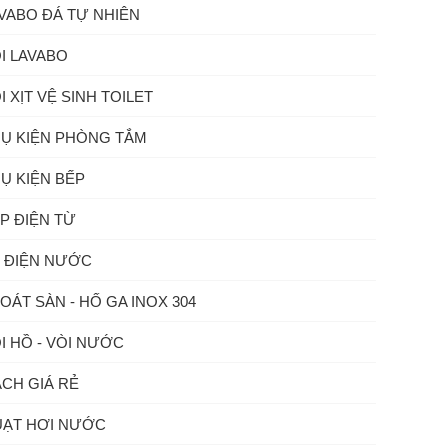
VABO ĐÁ TỰ NHIÊN
I LAVABO
I XỊT VỆ SINH TOILET
Ụ KIỆN PHÒNG TẮM
Ụ KIỆN BẾP
P ĐIỆN TỪ
 ĐIỆN NƯỚC
OÁT SÀN - HỐ GA INOX 304
I HỒ - VÒI NƯỚC
CH GIÁ RẺ
ẠT HƠI NƯỚC