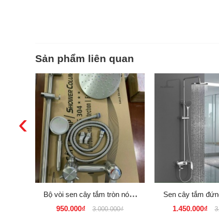
Sản phẩm liên quan
‹
Bộ vòi sen cây tắm tròn nóng
Sen cây tắm đứn
lạnh Inox SUS 304 Tăng Áp
inox 304 HÌN
950.000₫
1.450.000₫
3.000.000₫
3