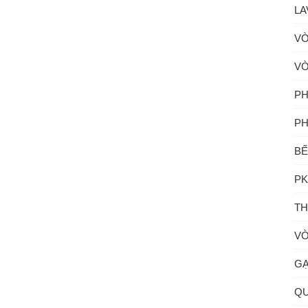
LA
VÒ
VÒ
PH
PH
BẾ
PK
TH
VÒ
GẠ
QU