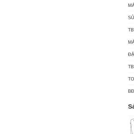
MÁ
SỬ
TB
MÁ
ĐẶ
TB
TO
B
S