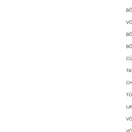
BỒ
VÒ
BỒ
BỒ
CỦ
TA
CH
TỦ
LA
VÒ
VÒ