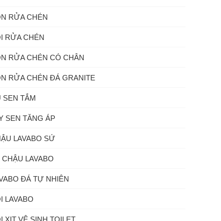
N RỬA CHÉN
I RỬA CHÉN
N RỬA CHÉN CÓ CHÂN
N RỬA CHÉN ĐÁ GRANITE
 SEN TẮM
Y SEN TĂNG ÁP
ẬU LAVABO SỨ
 CHẬU LAVABO
VABO ĐÁ TỰ NHIÊN
I LAVABO
I XỊT VỆ SINH TOILET