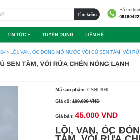
Hỗ trợ kh
09160422
TIN TỨC
TUYẾN DỤNG
LIÊN HỆ
304
LÕI, VAN, ÓC ĐÓNG MỞ NƯỚC VÒI CỦ SEN TẮM, VÒI RỬ
CỦ SEN TẮM, VÒI RỬA CHÉN NÓNG LẠNH
Mã sản phẩm:
CSNL304L
Giá cũ:
100.000 VND
45.000 VND
Giá bán:
LÕI, VAN, ÓC ĐÓ
TẮM, VÒI RỬA CH