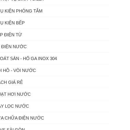
Ụ KIỆN PHÒNG TẮM
Ụ KIỆN BẾP
P ĐIỆN TỪ
 ĐIỆN NƯỚC
OÁT SÀN - HỐ GA INOX 304
I HỒ - VÒI NƯỚC
CH GIÁ RẺ
ẠT HƠI NƯỚC
Y LỌC NƯỚC
A CHỮA ĐIỆN NƯỚC
VS SÀI GÒN