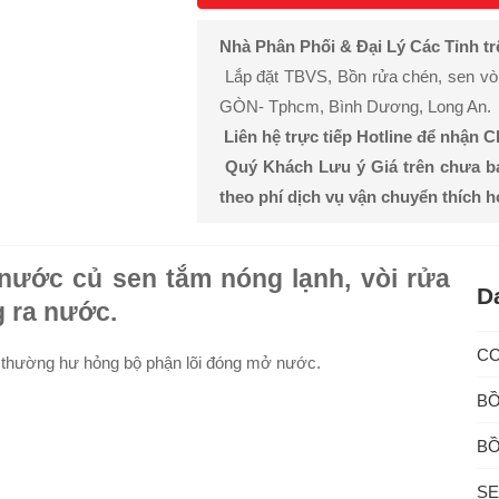
Nhà Phân Phối & Đại Lý Các Tỉnh t
Lắp đặt TBVS, Bồn rửa chén, sen vòi, 
GÒN- Tphcm, Bình Dương, Long An.
Liên hệ trực tiếp Hotline để nhận 
Quý Khách Lưu ý Giá trên chưa b
theo phí dịch vụ vận chuyển thích 
nước củ sen tắm nóng lạnh, vòi rửa
D
g ra nước.
C
c thường hư hỏng bộ phận lõi đóng mở nước.
BỒ
BỒ
SE