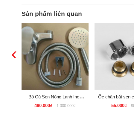
Sản phẩm liên quan
‹
Bộ Củ Sen Nóng Lạnh Inox
Ốc chân bắt sen 
304 Proxia Thái Lan
lạnh inox
490.000₫
55.000₫
1.000.000₫
9