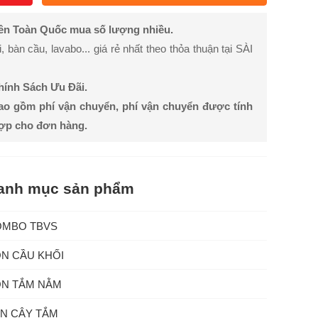
rên Toàn Quốc mua số lượng nhiều.
bàn cầu, lavabo... giá rẻ nhất theo thỏa thuận tại SÀI
Chính Sách Ưu Đãi.
ao gồm phí vận chuyển, phí vận chuyển được tính
hợp cho đơn hàng.
anh mục sản phẩm
OMBO TBVS
N CẦU KHỐI
N TẮM NẰM
N CÂY TẮM