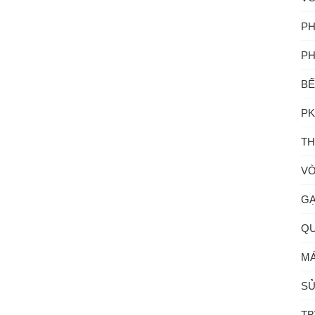
PH
PH
BẾ
PK
TH
VÒ
GẠ
QU
MÁ
SỬ
TB