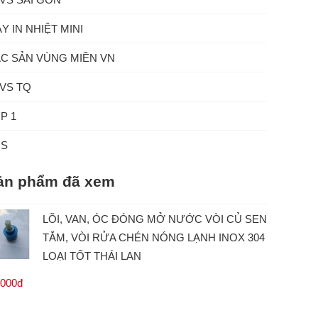
Y IN NHIỆT MINI
C SẢN VÙNG MIỀN VN
VS TQ
P 1
ĐS
ản phẩm đã xem
LÕI, VAN, ÓC ĐÓNG MỞ NƯỚC VÒI CỦ SEN
TẮM, VÒI RỬA CHÉN NÓNG LẠNH INOX 304
LOẠI TỐT THÁI LAN
.000đ