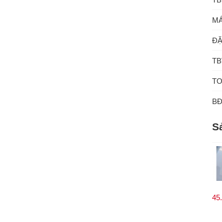
MÁ
ĐẶ
TB
TO
B
S
45