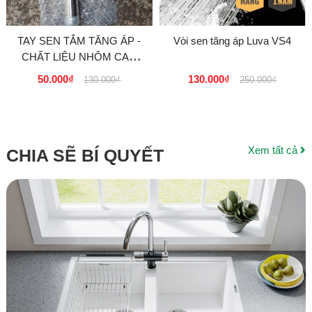
TAY SEN TẮM TĂNG ÁP -
Vòi sen tăng áp Luva VS4
CHẤT LIỆU NHÔM CAO
CẤP SENKA THAILAND
50.000₫
130.000₫
130.000₫
250.000₫
Xem tất cả
CHIA SẼ BÍ QUYẾT