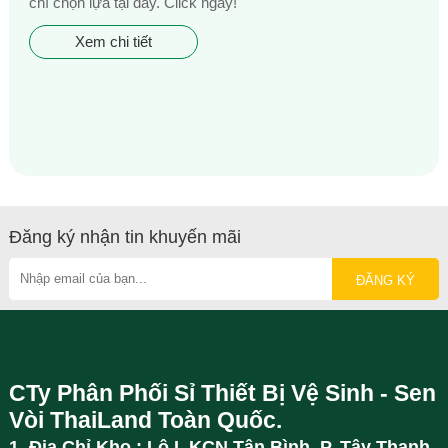
chí chọn lựa tại đây. Click ngay!
Xem chi tiết
Đăng ký nhận tin khuyến mãi
CTy Phân Phối Sỉ Thiết Bị Vệ Sinh - Sen
Vòi ThaiLand Toàn Quốc.
1. Địa Chỉ Kho : Lô I, KCN Tân Bình, P. Tây Thạnh