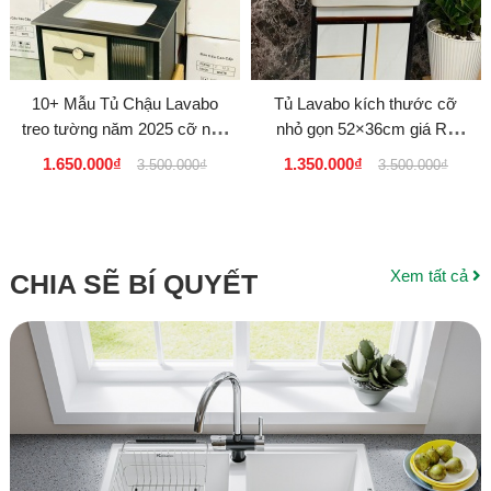
10+ Mẫu Tủ Chậu Lavabo
Tủ Lavabo kích thước cỡ
treo tường năm 2025 cỡ nhỏ
nhỏ gọn 52×36cm giá Rẻ
Cao Cấp KM giá rẻ tại
Tphcm
1.650.000₫
1.350.000₫
3.500.000₫
3.500.000₫
Tphcm
Xem tất cả
CHIA SẼ BÍ QUYẾT