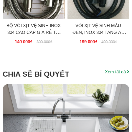
BỘ VÒI XỊT VỆ SINH INOX
VÒI XỊT VỆ SINH MÀU
304 CAO CẤP GIÁ RẺ TẠI
ĐEN, INOX 304 TĂNG ÁP
TPHCM, HÀ NỘI, ĐÀ
CAO CẤP GIÁ RẺ TẠI
140.000₫
199.000₫
300.000₫
400.000₫
NẴNG CẦN THƠ,...
TPHCM, HÀ NỘI, ĐÀ
NẴNG,...
Xem tất cả
CHIA SẼ BÍ QUYẾT