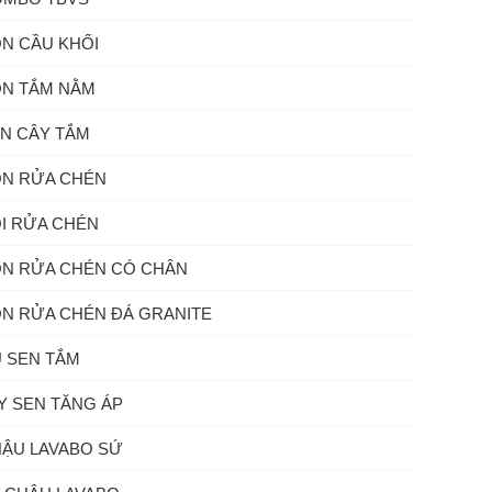
N CẦU KHỐI
N TẮM NẰM
N CÂY TẮM
N RỬA CHÉN
I RỬA CHÉN
N RỬA CHÉN CÓ CHÂN
N RỬA CHÉN ĐÁ GRANITE
 SEN TẮM
Y SEN TĂNG ÁP
ẬU LAVABO SỨ