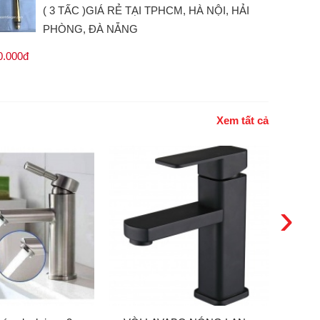
( 3 TẤC )GIÁ RẺ TẠI TPHCM, HÀ NỘI, HẢI
PHÒNG, ĐÀ NẴNG
0.000đ
Xem tất cả
›