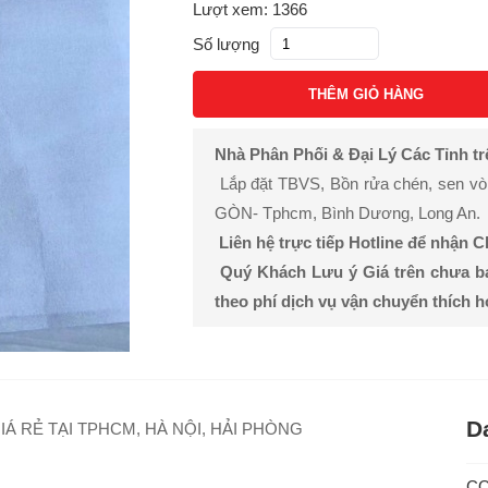
Lượt xem: 1366
Số lượng
THÊM GIỎ HÀNG
Nhà Phân Phối & Đại Lý Các Tỉnh t
Lắp đặt TBVS, Bồn rửa chén, sen vòi, 
GÒN- Tphcm, Bình Dương, Long An.
Liên hệ trực tiếp Hotline để nhận 
Quý Khách Lưu ý Giá trên chưa b
theo phí dịch vụ vận chuyển thích 
D
IÁ RẺ TẠI TPHCM, HÀ NỘI, HẢI PHÒNG
C