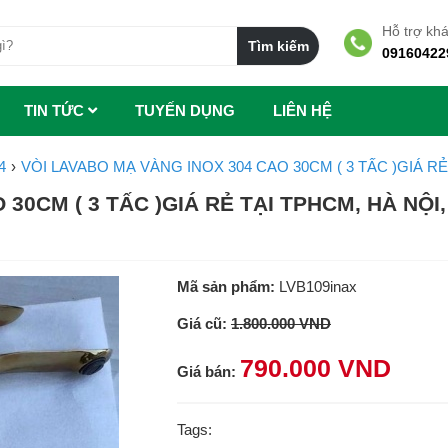
Hỗ trợ kh
09160422
TIN TỨC
TUYẾN DỤNG
LIÊN HỆ
4
VÒI LAVABO MẠ VÀNG INOX 304 CAO 30CM ( 3 TẤC )GIÁ R
30CM ( 3 TẤC )GIÁ RẺ TẠI TPHCM, HÀ NỘI,
Mã sản phẩm:
LVB109inax
Giá cũ:
1.800.000 VND
790.000 VND
Giá bán:
Tags: