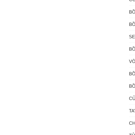
BỒ
BỒ
SE
BỒ
VÒ
BỒ
BỒ
CỦ
TA
CH