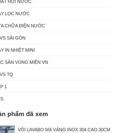
ẠT HƠI NƯỚC
Y LỌC NƯỚC
A CHỮA ĐIỆN NƯỚC
VS SÀI GÒN
Y IN NHIỆT MINI
C SẢN VÙNG MIỀN VN
VS TQ
P 1
ĐS
ản phẩm đã xem
VÒI LAVABO MẠ VÀNG INOX 304 CAO 30CM