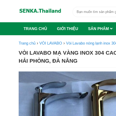
TRANG CHỦ
GIỚI THIỆU
SẢN PHẨM
Trang chủ
VÒI LAVABO
Vòi Lavabo nóng lạnh inox 30
VÒI LAVABO MẠ VÀNG INOX 304 CAO 
HẢI PHÒNG, ĐÀ NẴNG