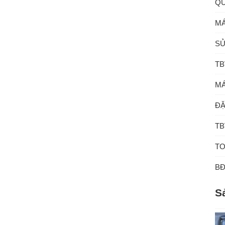
QU
MÁ
SỬ
TB
MÁ
ĐẶ
TB
TO
B
S