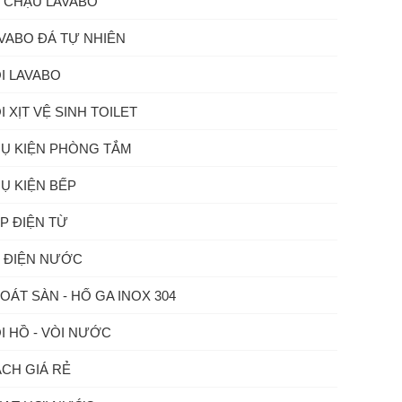
 CHẬU LAVABO
VABO ĐÁ TỰ NHIÊN
I LAVABO
I XỊT VỆ SINH TOILET
Ụ KIỆN PHÒNG TẮM
Ụ KIỆN BẾP
P ĐIỆN TỪ
 ĐIỆN NƯỚC
OÁT SÀN - HỐ GA INOX 304
I HỒ - VÒI NƯỚC
CH GIÁ RẺ