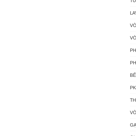
TỦ
LA
VÒ
VÒ
PH
PH
BẾ
PK
TH
VÒ
GẠ