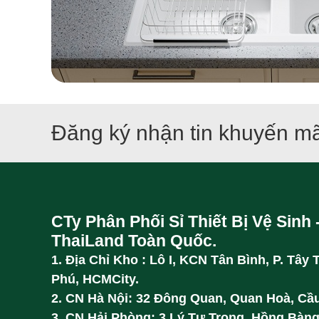
Đăng ký nhận tin khuyến mã
CTy Phân Phối Sỉ Thiết Bị Vệ Sinh 
ThaiLand Toàn Quốc.
1. Địa Chỉ Kho : Lô I, KCN Tân Bình, P. Tây 
Phú, HCMCity.
2. CN Hà Nội: 32 Đông Quan, Quan Hoà, Cầu
3. CN Hải Phòng: 3 Lý Tự Trọng, Hồng Bàng