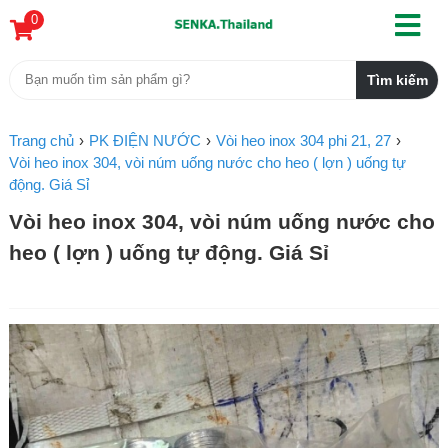
0
Trang chủ
PK ĐIỆN NƯỚC
Vòi heo inox 304 phi 21, 27
Vòi heo inox 304, vòi núm uống nước cho heo ( lợn ) uống tự
động. Giá Sỉ
Vòi heo inox 304, vòi núm uống nước cho
heo ( lợn ) uống tự động. Giá Sỉ