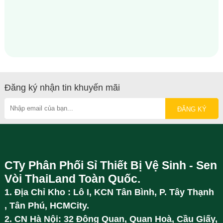
Đăng ký nhận tin khuyến mãi
CTy Phân Phối Sỉ Thiết Bị Vệ Sinh - Sen
Vòi ThaiLand Toàn Quốc.
1. Địa Chỉ Kho : Lô I, KCN Tân Bình, P. Tây Thạnh
, Tân Phú, HCMCity.
2. CN Hà Nội: 32 Đông Quan, Quan Hoà, Cầu Giấy,