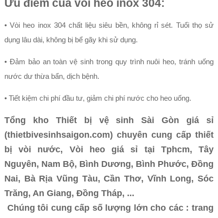
Ưu điểm của vòi heo inox 304:
• Vòi heo inox 304 chất liệu siêu bền, không rỉ sét. Tuổi thọ sử
dụng lâu dài, không bị bể gãy khi sử dụng.
• Đảm bảo an toàn vệ sinh trong quy trình nuôi heo, tránh uống
nước dư thừa bẩn, dịch bệnh.
• Tiết kiệm chi phí đầu tư, giảm chi phí nước cho heo uống.
Tổng kho Thiết bị vệ sinh Sài Gòn giá sỉ
(thietbivesinhsaigon.com) chuyên cung cấp thiết
bị vòi nước, Vòi heo giá sỉ tại Tphcm, Tây
Nguyên, Nam Bộ, Bình Dương, Bình Phước, Đồng
Nai, Bà Rịa Vũng Tàu, Cần Thơ, Vĩnh Long, Sóc
Trăng, An Giang, Đồng Tháp, ...
Chúng tôi cung cấp số lượng lớn cho các : trang