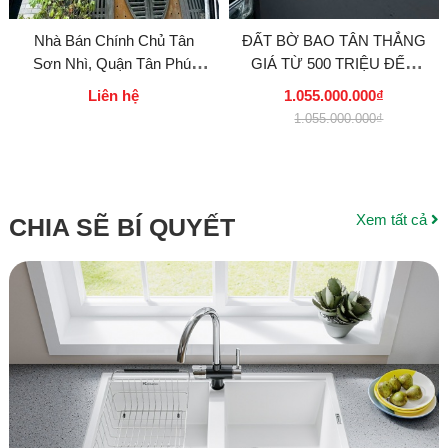
Nhà Bán Chính Chủ Tân
ĐẤT BỜ BAO TÂN THẮNG
Sơn Nhì, Quận Tân Phú,
GIÁ TỪ 500 TRIỆU ĐẾN
Tphcm
DƯỚI 5 TỶ
Liên hệ
1.055.000.000₫
1.055.000.000₫
Xem tất cả
CHIA SẼ BÍ QUYẾT