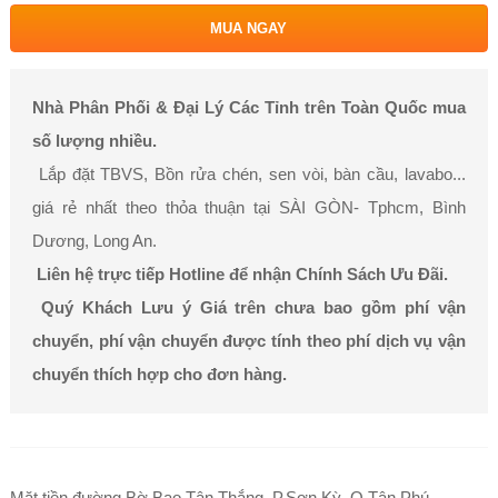
MUA NGAY
Nhà Phân Phối & Đại Lý Các Tỉnh trên Toàn Quốc mua
số lượng nhiều.
Lắp đặt TBVS, Bồn rửa chén, sen vòi, bàn cầu, lavabo...
giá rẻ nhất theo thỏa thuận tại SÀI GÒN- Tphcm, Bình
Dương, Long An.
Liên hệ trực tiếp Hotline để nhận Chính Sách Ưu Đãi.
Quý Khách Lưu ý Giá trên chưa bao gồm phí vận
chuyển, phí vận chuyển được tính theo phí dịch vụ vận
chuyển thích hợp cho đơn hàng.
Mặt tiền đường Bờ Bao Tân Thắng, P.Sơn Kỳ, Q.Tân Phú