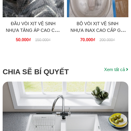
ĐẦU VÒI XỊT VỆ SINH
BỘ VÒI XỊT VỆ SINH
NHỰA TĂNG ÁP CAO CẤP
NHỰA INAX CAO CẤP GIÁ
GIÁ RẺ TẠI TPHCM
RẺ TẠI TPHCM
50.000₫
70.000₫
150.000₫
200.000₫
Xem tất cả
CHIA SẼ BÍ QUYẾT