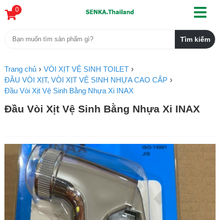
0
Trang chủ
VÒI XỊT VỆ SINH TOILET
ĐẦU VÒI XỊT, VÒI XỊT VỆ SINH NHỰA CAO CẤP
Đầu Vòi Xịt Vệ Sinh Bằng Nhựa Xi INAX
Đầu Vòi Xịt Vệ Sinh Bằng Nhựa Xi INAX