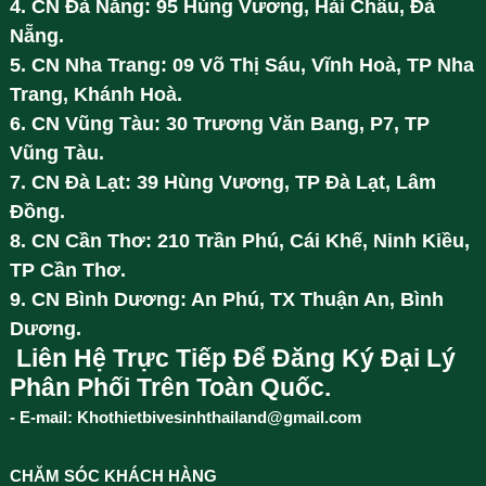
4. CN Đà Nẵng: 95 Hùng Vương, Hải Châu, Đà
Nẵng.
5. CN Nha Trang: 09 Võ Thị Sáu, Vĩnh Hoà, TP Nha
Trang, Khánh Hoà.
6. CN Vũng Tàu: 30 Trương Văn Bang, P7, TP
Vũng Tàu.
7. CN Đà Lạt: 39 Hùng Vương, TP Đà Lạt, Lâm
Đồng.
8. CN Cần Thơ: 210 Trần Phú, Cái Khế, Ninh Kiều,
TP Cần Thơ.
9. CN Bình Dương: An Phú, TX Thuận An, Bình
Dương.
Liên Hệ Trực Tiếp Để Đăng Ký Đại Lý
Phân Phối Trên Toàn Quốc.
- E-mail: Khothietbivesinhthailand@gmail.com
CHĂM SÓC KHÁCH HÀNG