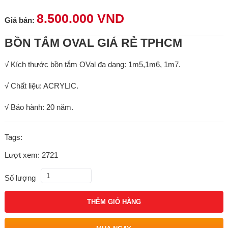
8.500.000 VND
Giá bán:
BỒN TẮM OVAL GIÁ RẺ TPHCM
√ Kích thước bồn tắm OVal đa dạng: 1m5,1m6, 1m7.
√ Chất liệu: ACRYLIC.
√ Bảo hành: 20 năm.
Tags:
Lượt xem: 2721
Số lượng
THÊM GIỎ HÀNG