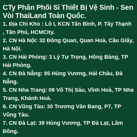
CTy Phân Phối Sỉ Thiết Bị Vệ Sinh - Sen
Vòi ThaiLand Toàn Quốc.
1. Địa Chỉ Kho : Lô I, KCN Tân Bình, P. Tây Thạnh
, Tân Phú, HCMCity.
2. CN Hà Nội: 32 Đông Quan, Quan Hoà, Cầu Giấy,
Hà Nội.
3. CN Hải Phòng: 3 Lý Tự Trọng, Hồng Bàng, TP
Hải Phòng.
4. CN Đà Nẵng: 95 Hùng Vương, Hải Châu, Đà
Nẵng.
5. CN Nha Trang: 09 Võ Thị Sáu, Vĩnh Hoà, TP Nha
Trang, Khánh Hoà.
6. CN Vũng Tàu: 30 Trương Văn Bang, P7, TP
Vũng Tàu.
7. CN Đà Lạt: 39 Hùng Vương, TP Đà Lạt, Lâm
Đồng.