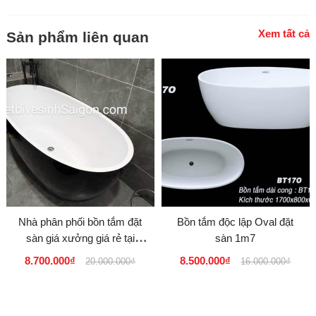
Xem tất cả
Sản phẩm liên quan
Nhà phân phối bồn tắm đặt
Bồn tắm độc lập Oval đặt
sàn giá xưởng giá rẻ tại
sàn 1m7
TPHCM, HÀ NỘI, HẢI
8.700.000₫
8.500.000₫
20.000.000₫
16.000.000₫
PHÒNG,...