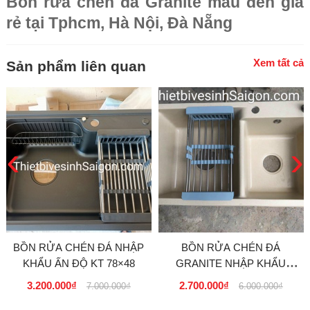
Bồn rửa chén đá Granite màu đen giá
rẻ tại Tphcm, Hà Nội, Đà Nẵng
Xem tất cả
Sản phẩm liên quan
‹
›
BỒN RỬA CHÉN ĐÁ NHẬP
BỒN RỬA CHÉN ĐÁ
KHẨU ẤN ĐỘ KT 78×48
GRANITE NHẬP KHẨU
CAO CẤP, 2 NGĂN HỘC
3.200.000₫
2.700.000₫
7.000.000₫
6.000.000₫
LỚN TẠI TPCHCM