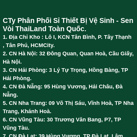
CTy Phân Phối Sỉ Thiết Bị Vệ Sinh - Sen
Vòi ThaiLand Toàn Quốc.
1. Địa Chỉ Kho : Lô I, KCN Tân Bình, P. Tây Thạnh
, Tân Phú, HCMCity.
2. CN Hà Nội: 32 Đông Quan, Quan Hoà, Cầu Giấy,
Hà Nội.
3. CN Hải Phòng: 3 Lý Tự Trọng, Hồng Bàng, TP
Hải Phòng.
4. CN Đà Nẵng: 95 Hùng Vương, Hải Châu, Đà
Nẵng.
5. CN Nha Trang: 09 Võ Thị Sáu, Vĩnh Hoà, TP Nha
Trang, Khánh Hoà.
6. CN Vũng Tàu: 30 Trương Văn Bang, P7, TP
Vũng Tàu.
7. CN Đà Lạt: 39 Hùng Vương, TP Đà Lạt, Lâm